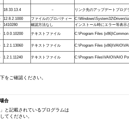
18.33.13.4
－
リンク先のアップデートプログ
e
12.8.2.1000
ファイルのプロパティー
C:\Windows\System32\Drivers\i
e
1410280
確認方法なし
インストール時にエラー等表示
e
1.0.0.10200
テキストファイル
C:\Program Files (x86)\Common 
e
1.2.1.13060
テキストファイル
C:\Program Files (x86)\VAIO\VAI
e
1.2.1.11240
テキストファイル
C:\Program Files\VAIO\VAIO Po
下をご確認ください。
場合
」と記載されているプログラムは
してください。