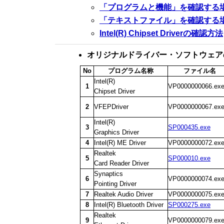
「プログラムと機能」を確認する
「テキストファイル」を確認する
Intel(R) Chipset Driverの確認方法
オリジナルドライバー・ソフトウェア
No
プログラム名称
ファイル名
Intel(R)
1
VP0000000066.ex
Chipset Driver
2
VFEPDriver
VP0000000067.ex
Intel(R)
3
SP000435.exe
Graphics Driver
4
Intel(R) ME Driver
VP0000000072.ex
Realtek
5
SP000010.exe
Card Reader Driver
Synaptics
6
VP0000000074.ex
Pointing Driver
7
Realtek Audio Driver
VP0000000075.ex
8
Intel(R) Bluetooth Driver
SP000275.exe
Realtek
9
VP0000000079.ex