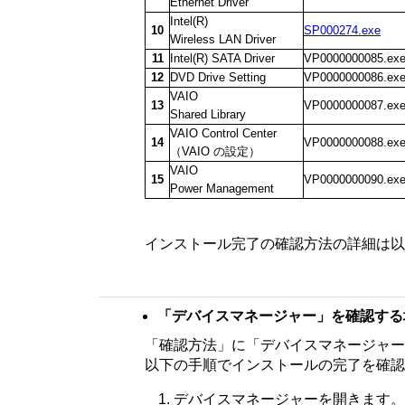
Ethernet Driver
Intel(R)
10
SP000274.exe
Wireless LAN Driver
11
Intel(R) SATA Driver
VP0000000085.ex
12
DVD Drive Setting
VP0000000086.ex
VAIO
13
VP0000000087.ex
Shared Library
VAIO Control Center
14
VP0000000088.ex
（VAIO の設定）
VAIO
15
VP0000000090.ex
Power Management
インストール完了の確認方法の詳細は以
「デバイスマネージャー」を確認する
「確認方法」に「デバイスマネージャー
以下の手順でインストールの完了を確認
デバイスマネージャーを開きます。