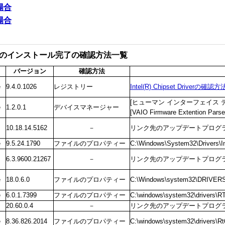
場合
場合
のインストール完了の確認方法一覧
バージョン
確認方法
e
9.4.0.1026
レジストリー
Intel(R) Chipset Driverの確認方
[
ヒューマン
インターフェイス
e
1.2.0.1
デバイスマネージャー
[VAIO Firmware Extention Parse
10.18.14.5162
－
リンク先のアップデートプログ
e
9.5.24.1790
ファイルのプロパティー
C:\Windows\System32\Drivers\I
6.3.9600.21267
－
リンク先のアップデートプログ
e
18.0.6.0
ファイルのプロパティー
C:\Windows\system32\DRIVERS
e
6.0.1.7399
ファイルのプロパティー
C:\windows\system32\drivers\
20.60.0.4
－
リンク先のアップデートプログ
e
8.36.826.2014
ファイルのプロパティー
C:\windows\system32\drivers\R