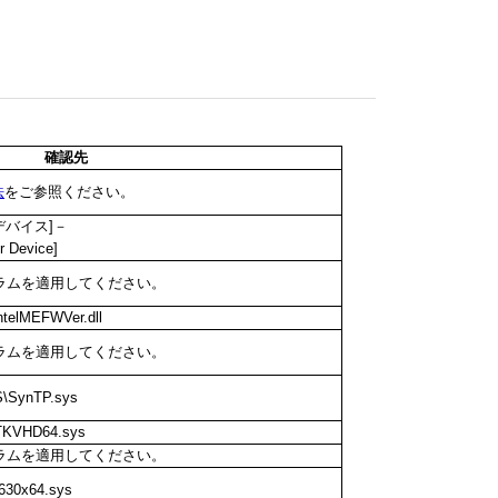
確認先
法
をご参照ください。
デバイス
]
－
r Device]
ラムを適用してください。
ntelMEFWVer.dll
ラムを適用してください。
\SynTP.sys
RTKVHD64.sys
ラムを適用してください。
t630x64.sys