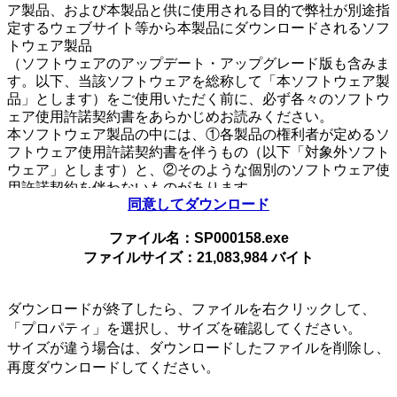
ア製品、および本製品と供に使用される目的で弊社が別途指
定するウェブサイト等から本製品にダウンロードされるソフ
トウェア製品
（ソフトウェアのアップデート・アップグレード版も含みま
す。以下、当該ソフトウェアを総称して「本ソフトウェア製
品」とします）をご使用いただく前に、必ず各々のソフトウ
ェア使用許諾契約書をあらかじめお読みください。
本ソフトウェア製品の中には、①各製品の権利者が定めるソ
フトウェア使用許諾契約書を伴うもの（以下「対象外ソフト
ウェア」とします）と、②そのような個別のソフトウェア使
用許諾契約を伴わないものがあります。
同意してダウンロード
個別のソフトウェア使用許諾契約書を伴わない各々のソフト
ウェア（以下「許諾ソフトウェア」とし、コンピューターソ
ファイル名：SP000158.exe
フトウェア、媒体、マニュアルなどの関連書類および電子文
ファイルサイズ：21,083,984 バイト
書を含みます）に関しては、
下記のソフトウェア使用許諾契約書をお読みください。お客
さまによる許諾ソフトウェアの使用開始をもって、下記のソ
ダウンロードが終了したら、ファイルを右クリックして、
フトウェア使用許諾契約書にご同意いただいたものとしま
「プロパティ」を選択し、サイズを確認してください。
す。
サイズが違う場合は、ダウンロードしたファイルを削除し、
本契約は、お客さま（以下「お客さま」とします）とVAIO
再度ダウンロードしてください。
株式会社（以下「VAIO」とします）との間での許諾ソフト