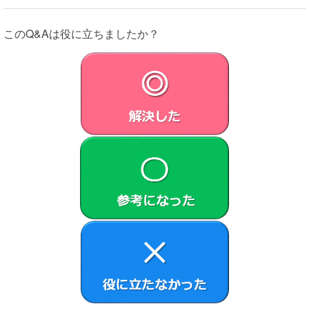
ウェアの使用権の許諾に関する条件を定めるものです。
このQ&Aは役に立ちましたか？
第1条 （総則）
許諾ソフトウェアは、日本国内外の著作権法並びに著作者の
権利およびこれに隣接する権利に関する諸条約その他知的財
産権に関する法令によって保護されています。許諾ソフトウ
ェアは、本契約の条件に従いVAIOからお客さまに対して使
用許諾されるもので、許諾ソフトウェアの著作権等の知的財
産権はお客さまに移転いたしません。
第2条 （使用権）
VAIOは、許諾ソフトウェアの非独占的な使用権をお客
さまに許諾します。
本契約によって生ずる許諾ソフトウェアの使用権とは、
本製品においてのみ、お客さまが許諾ソフトウェア1部
を使用する権利をいいます。
本契約に別途の定めのある場合を除き、お客さまは、許
諾ソフトウェアの全部または一部を複製、複写したり、
これに対する修正、追加等の改変をすることができませ
ん。本製品に同梱されているシステムリカバリーメディ
ア、アプリケーションリカバリーメディアまたは、お客