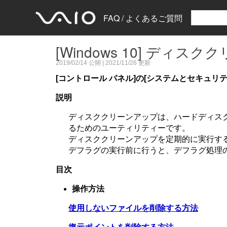
FAQ / よくあるご質問
[Windows 10] ディ
2019/02/14
公開 |
2021/11/26
更新
[コントロール パネル]の[システムとセキュリ
説明
ディスククリーンアップは、ハードディス
るためのユーティリティーです。
ディスククリーンアップを定期的に実行す
デフラグの実行前に行うと、デフラグ処理
目次
操作方法
使用しないファイルを削除する方法