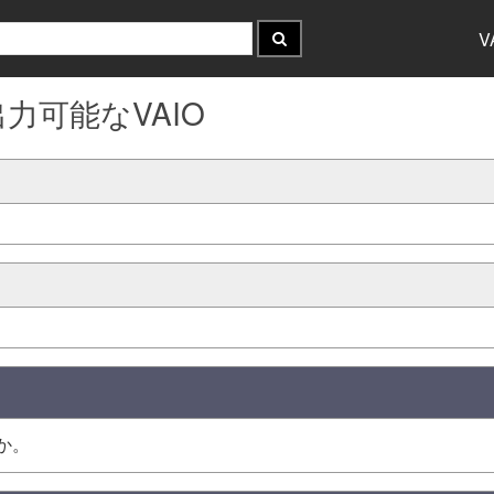
V
力可能なVAIO
か。