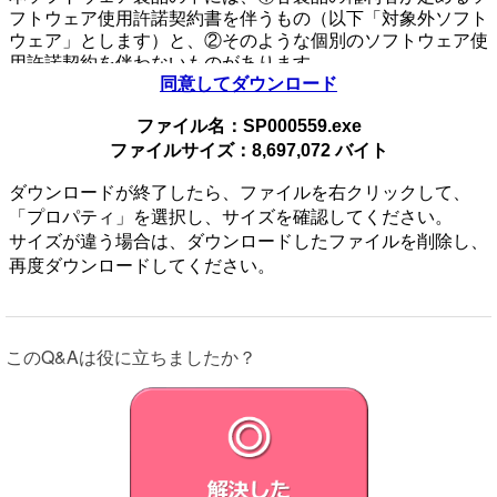
フトウェア使用許諾契約書を伴うもの（以下「対象外ソフト
ウェア」とします）と、②そのような個別のソフトウェア使
用許諾契約を伴わないものがあります。
同意してダウンロード
個別のソフトウェア使用許諾契約書を伴わない各々のソフト
ウェア（以下「許諾ソフトウェア」とし、コンピューターソ
ファイル名：SP000559.exe
フトウェア、媒体、マニュアルなどの関連書類および電子文
ファイルサイズ：8,697,072 バイト
書を含みます）に関しては、
下記のソフトウェア使用許諾契約書をお読みください。お客
ダウンロードが終了したら、ファイルを右クリックして、
さまによる許諾ソフトウェアの使用開始をもって、下記のソ
「プロパティ」を選択し、サイズを確認してください。
フトウェア使用許諾契約書にご同意いただいたものとしま
す。
サイズが違う場合は、ダウンロードしたファイルを削除し、
再度ダウンロードしてください。
本契約は、お客さま（以下「お客さま」とします）とVAIO
株式会社（以下「VAIO」とします）との間での許諾ソフト
ウェアの使用権の許諾に関する条件を定めるものです。
このQ&Aは役に立ちましたか？
第1条 （総則）
許諾ソフトウェアは、日本国内外の著作権法並びに著作者の
権利およびこれに隣接する権利に関する諸条約その他知的財
産権に関する法令によって保護されています。許諾ソフトウ
ェアは、本契約の条件に従いVAIOからお客さまに対して使
用許諾されるもので、許諾ソフトウェアの著作権等の知的財