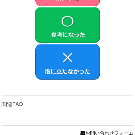
産権はお客さまに移転いたしません。
第2条 （使用権）
VAIOは、許諾ソフトウェアの非独占的な使用権をお客
さまに許諾します。
本契約によって生ずる許諾ソフトウェアの使用権とは、
本製品においてのみ、お客さまが許諾ソフトウェア1部
を使用する権利をいいます。
本契約に別途の定めのある場合を除き、お客さまは、許
諾ソフトウェアの全部または一部を複製、複写したり、
これに対する修正、追加等の改変をすることができませ
ん。本製品に同梱されているシステムリカバリーメディ
ア、アプリケーションリカバリーメディアまたは、お客
さまが作成したシステムリカバリーメディア（以下併せ
てリカバリーメディアとします）は、本製品に同梱され
関連FAQ
お客さまがインストールした、または本製品にプリイン
ストールされていた許諾ソフトウェアが何らかの理由で
使用不能となった場合に、本製品から当該許諾ソフトウ
ェアを削除のうえ、許諾ソフトウェアを本製品に再イン
お問い合わせフォーム
ストールするためにのみ使用することができるものとし