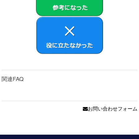
中断なく稼動することまたは許諾ソフトウェアの使用が
お客さまおよび第三者に損害を与えないことを保証しま
せん。ただし、VAIOおよび原権利者は、当該エラー、バ
グ等の不具合に対応するため、許諾ソフトウェアの一部
を書き換えるソフトウェア若しくはバージョンアップの
提供による許諾ソフトウェアの修補、許諾ソフトウェア
の郵送による交換または許諾ソフトウェア中の他社製ソ
フトウェアについての問い合わせ先の通知を行うことが
あります。本項に定めるソフトウェアおよびバージョン
アップの提供方法はVAIOまたは原権利者がその裁量によ
り定めるものとします。また、VAIOおよび原権利者は、
許諾ソフトウェアが第三者の知的財産権を侵害していな
関連FAQ
いことを保証いたしません。
許諾ソフトウェアの稼動が依存する、許諾ソフトウェア
以外の製品、ソフトウェアまたはネットワークサービス
（当該製品、ソフトウェアまたはサービスは第三者が提
供する場合に限られず、VAIOまたは原権利者が提供する
お問い合わせフォーム
場合も含みます）は、当該ソフトウェアまたはネットワ
ークサービスの提供者の判断で中止または中断する場合
があります。VAIOおよび原権利者は、許諾ソフトウェア
の稼動が依存するこれらの製品、ソフトウェアまたはネ
ットワークサービスが中断なく正常に作動することおよ