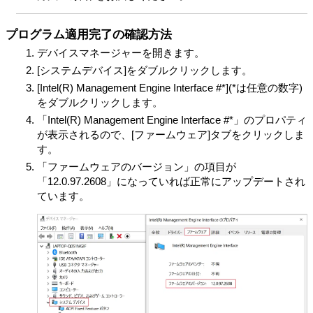
(オ) VAIOの製品およびサービスに関してより使いやす
いソフトウェア製品の設計および開発
プログラム適用完了の確認方法
(カ) VAIOまたは第三者による製品およびサービスの開
デバイスマネージャーを開きます。
発・性能向上
[システムデバイス]をダブルクリックします。
(キ) 適用法令等の遵守
[Intel(R) Management Engine Interface #*](*は任意の数字)
VAIOは、本情報を次に定める条件に従い、第三者に開示
をダブルクリックします。
できるものとします。
(ア) VAIOは、本目的の遂行のために、本情報を、VAIO
「Intel(R) Management Engine Interface #*」のプロパティ
が、本製品、許諾ソフトウェアまたは対象外ソフトウェ
が表示されるので、[ファームウェア]タブをクリックしま
アに関して取引を行っているまたは将来行う第三者に開
す。
示し、共有できるものとします。
「ファームウェアのバージョン」の項目が
(イ) VAIOは、法令で要求され、または許容される範囲
「12.0.97.2608」になっていれば正常にアップデートされ
において、違法行為、犯罪行為その他の問題行為から、
ています。
苦情、クレーム、申立を調査し、VAIOまたは第三者の権
利を守るために、本情報を保有し、利用し、警察・政府
機関を含む第三者に開示することができるものとしま
す。
本情報は、本目的の遂行のために、お客さまの居住国外
に送信され、処理、保管されることがあります。本情報
はお客さまの居住国外でVAIOまたはVAIOが本目的遂行の
ための業務を委託する第三者によって処理されます。そ