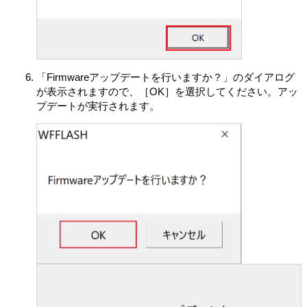
契約の条項に同意することを条件とします。
第5条 （許諾ソフトウェアの権利）
許諾ソフトウェアに関する著作権等一切の権利は、VAIOまた
はVAIOが本契約に基づきお客さまに対して使用許諾を行うた
めの権利をVAIOが認めた原権利者（以下原権利者とします）
「Firmwareアップデートを行いますか？」のダイアログ
に帰属するものとし、お客さまは許諾ソフトウェアに関して
が表示されますので、［OK］を選択してください。アッ
本契約に基づき許諾された使用権以外の権利を有しないもの
プデートが実行されます。
とします。
第6条（許諾ソフトウェアによる本製品等に関する情報の収
集）
本製品の使用開始に伴い、許諾ソフトウェアの一部が、
本製品、本製品上の許諾ソフトウェア、対象外ソフトウ
ェアおよびお客さまによるそれらの使用に関する次の各
号に揚げる情報（以下「本情報」といいます）を、収集
し、VAIOに送信することがあります。VAIOは当該本情報
を本条の規定に従い、使用または保管します。ただし、
特定の許諾ソフトウェア使用時に別途条件が提示され、
お客さまに同意をいただいた場合には、本情報の使用ま
たは保管はかかる別途の条件に従います。
(ア) 自動的に生成される本製品のID番号