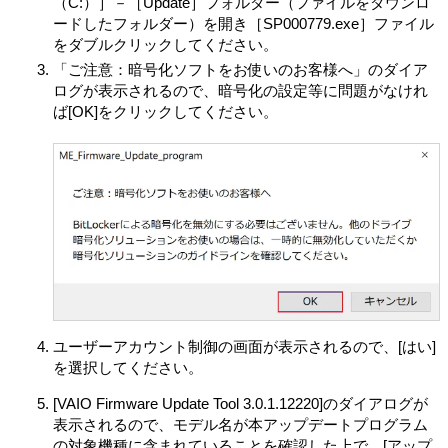
（C:）］－［Update］フォルダー（ファイルをダウンロ
して自由に使用許諾させる義務等を含むがこれに限られ
ードしたフォルダー）を開き［SP000779.exe］ファイル
ない。また、これにはGNU General Public License (GPL)
をダブルクリックしてください。
やGNU Lesser/Library General Public License (LGPL) に
「ご注意：暗号化ソフトをお使いのお客様へ」のダイア
基づいてライセンスされているソフトウェアを含むがこ
ログが表示されるので、暗号化の設定等に問題がなけれ
れに限らない。）（以下「オープンソースソフトウェ
ば[OK]をクリックしてください。
ア」とします）が含まれることがあります。
VAIOが開示するオープンソースソフトウェアのソースコ
ードは、
https://vaio.com/opensource/
またはその他VAIO
の指定するサイトをご確認ください。
オープンソースソフトウェアには、それぞれのオープン
ソースソフトウェアについて指定されているライセンス
条件が適用されます。
第4条（権利の制限）
お客さまは、許諾ソフトウェアに関しリバースエンジニ
アリング、逆アセンブル、逆コンパイル等のソースコー
ド解析作業を行ってはならないものとします。
ユーザーアカウント制御の画面が表示されるので、[はい]
各許諾ソフトウェアはそれぞれ1つの製品として、本製品
を選択してください。
における使用を条件に許諾されています。お客さまは、
[VAIO Firmware Update Tool 3.0.1.12220]のダイアログが
別途VAIOが付属ドキュメント等で定める場合を除き、許
表示されるので、モデル名が本アップデートプログラム
諾ソフトウェアの一部またはその構成部分を許諾ソフト
の対象機種に含まれていることを確認した上で、[アップ
ウェアから分離して使用しないものとします。