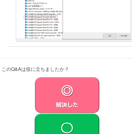
れらの国においては、データ保護およびプライバシーに
関する法律の保護がお客さまの居住国の法律と同等でな
く、本情報に関するお客さまの権利が制限される場合が
あります。VAIOは、本情報に対する不正なアクセスや漏
洩を防ぐための適切な技術的措置を講じ、体制を維持す
べく合理的な努力をいたします。ただし、VAIOは、かか
る措置や体制により、不正アクセスや情報漏洩が生じな
いことを保証するのものではありません。
許諾ソフトウェアによって収集される本情報のみによっ
ても、本情報をその他の情報と組み合わせることによっ
このQ&Aは役に立ちましたか？
ても、お客さまを個人として特定することはできませ
ん。VAIOは、本情報をお客さま個人を特定する目的では
使用しません。許諾ソフトウェアが収集する本情報は、
個人名、住所、電話番号またはE-mailアドレスなど、個人
を特定する情報は含みません。VAIOのプライバシーポリ
シーについては、
https://vaio.com/privacy/
をご参照くださ
い。
第7条 （責任の範囲）
VAIOおよび原権利者は、許諾ソフトウェアにエラー、バ
グ等の不具合がないこと、若しくは許諾ソフトウェアが