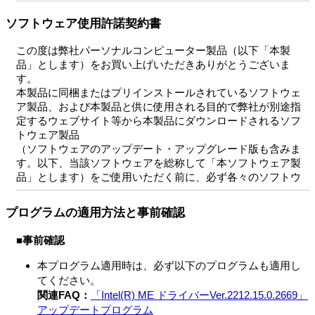
ソフトウェア使用許諾契約書
この度は弊社パーソナルコンピューター製品（以下「本製
品」とします）をお買い上げいただきありがとうございま
す。
本製品に同梱またはプリインストールされているソフトウェ
ア製品、および本製品と供に使用される目的で弊社が別途指
定するウェブサイト等から本製品にダウンロードされるソフ
トウェア製品
（ソフトウェアのアップデート・アップグレード版も含みま
す。以下、当該ソフトウェアを総称して「本ソフトウェア製
品」とします）をご使用いただく前に、必ず各々のソフトウ
ェア使用許諾契約書をあらかじめお読みください。
本ソフトウェア製品の中には、①各製品の権利者が定めるソ
プログラムの適用方法と事前確認
フトウェア使用許諾契約書を伴うもの（以下「対象外ソフト
ウェア」とします）と、②そのような個別のソフトウェア使
■事前確認
用許諾契約を伴わないものがあります。
個別のソフトウェア使用許諾契約書を伴わない各々のソフト
本プログラム適用時は、必ず以下のプログラムも適用し
ウェア（以下「許諾ソフトウェア」とし、コンピューターソ
てください。
フトウェア、媒体、マニュアルなどの関連書類および電子文
関連FAQ：
「Intel(R) ME ドライバーVer.2212.15.0.2669」
書を含みます）に関しては、
アップデートプログラム