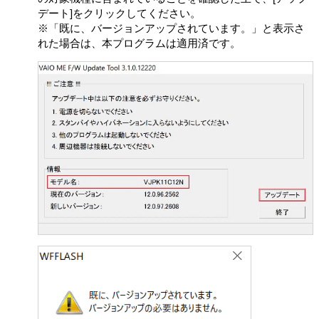
デート]をクリックしてください。
お客さまは、許諾ソフトウェアを用いて、VAIOまたは第
※「既に、バージョンアップされています。」と表示さ
三者の著作権等の権利を侵害する行為を行ってはならな
れた場合は、本プログラムは適用済です。
いものとします。
お客さまは、許諾ソフトウェアに付されている商標また
は表示を取り除くこと、変更すること、または覆い隠す
ことはできません。
許諾ソフトウェアの使用に伴い、許諾ソフトウェアが自
動的に許諾ソフトウェアで用いるためのデータファイル
を作成する場合があります。この場合、当該データファ
イルは許諾ソフトウェアと看做されるものとします。
お客さまは、許諾ソフトウェアを再使用許諾、貸与また
はリースその他の方法で第三者に使用させてはならない
ものとします。
お客さまは、本契約に基づいて、本製品と一体としての
みお客さまの許諾ソフトウェアに関する権利のすべてを
譲渡することができます。ただしその場合、お客さまは
許諾ソフトウェアの複製物を保有することはできず、許
諾ソフトウェアの一切（すべての構成部分、媒体、マニ
ュアルなどの関連書類、電子文書、リカバリーメディア
および本契約書を含みます）を譲渡し、かつ譲受人が本