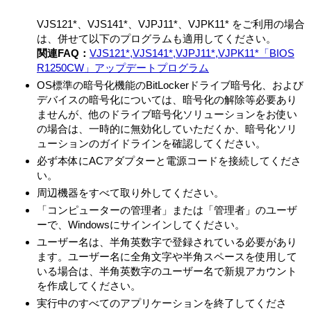
下記のソフトウェア使用許諾契約書をお読みください。お客
さまによる許諾ソフトウェアの使用開始をもって、下記のソ
VJS121*、VJS141*、VJPJ11*、VJPK11* をご利用の場合
フトウェア使用許諾契約書にご同意いただいたものとしま
は、併せて以下のプログラムも適用してください。
す。
関連FAQ：
VJS121*,VJS141*,VJPJ11*,VJPK11*「BIOS
R1250CW」アップデートプログラム
本契約は、お客さま（以下「お客さま」とします）とVAIO株
OS標準の暗号化機能のBitLockerドライブ暗号化、および
式会社（以下「VAIO」とします）との間での許諾ソフトウェ
デバイスの暗号化については、暗号化の解除等必要あり
アの使用権の許諾に関する条件を定めるものです。
ませんが、他のドライブ暗号化ソリューションをお使い
第1条 （総則）
の場合は、一時的に無効化していただくか、暗号化ソリ
許諾ソフトウェアは、日本国内外の著作権法並びに著作者の
ューションのガイドラインを確認してください。
権利およびこれに隣接する権利に関する諸条約その他知的財
必ず本体にACアダプターと電源コードを接続してくださ
産権に関する法令によって保護されています。許諾ソフトウ
い。
ェアは、本契約の条件に従いVAIOからお客さまに対して使用
周辺機器をすべて取り外してください。
許諾されるもので、許諾ソフトウェアの著作権等の知的財産
「コンピューターの管理者」または「管理者」のユーザ
権はお客さまに移転いたしません。
ーで、Windowsにサインインしてください。
第2条 （使用権）
ユーザー名は、半角英数字で登録されている必要があり
VAIOは、許諾ソフトウェアの非独占的な使用権をお客さ
ます。ユーザー名に全角文字や半角スペースを使用して
まに許諾します。
いる場合は、半角英数字のユーザー名で新規アカウント
本契約によって生ずる許諾ソフトウェアの使用権とは、
を作成してください。
本製品においてのみ、お客さまが許諾ソフトウェア1部を
実行中のすべてのアプリケーションを終了してくださ