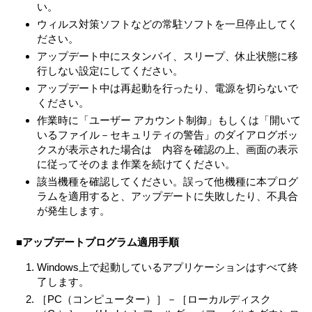
使用する権利をいいます。
い。
本契約に別途の定めのある場合を除き、お客さまは、許
ウィルス対策ソフトなどの常駐ソフトを一旦停止してく
諾ソフトウェアの全部または一部を複製、複写したり、
ださい。
これに対する修正、追加等の改変をすることができませ
アップデート中にスタンバイ、スリープ、休止状態に移
ん。本製品に同梱されているシステムリカバリーメディ
行しない設定にしてください。
ア、アプリケーションリカバリーメディアまたは、お客
アップデート中は再起動を行ったり、電源を切らないで
さまが作成したシステムリカバリーメディア（以下併せ
ください。
てリカバリーメディアとします）は、本製品に同梱され
作業時に「ユーザー アカウント制御」もしくは「開いて
お客さまがインストールした、または本製品にプリイン
いるファイル－セキュリティの警告」のダイアログボッ
ストールされていた許諾ソフトウェアが何らかの理由で
クスが表示された場合は 内容を確認の上、画面の表示
使用不能となった場合に、本製品から当該許諾ソフトウ
に従ってそのまま作業を続けてください。
ェアを削除のうえ、許諾ソフトウェアを本製品に再イン
該当機種を確認してください。誤って他機種に本プログ
ストールするためにのみ使用することができるものとし
ラムを適用すると、アップデートに失敗したり、不具合
ます。
が発生します。
第3条 （オープンソース）
対象外ソフトウェアには、①ソースコードの形式でまた
■アップデートプログラム適用手順
は無償で公に入手可能なソフトウェアを含むものまたは
その派生物であり、かつ②本契約の規定と異なる定めの
Windows上で起動しているアプリケーションはすべて終
適用を受けるソフトウェア（対象となるソフトウェアお
了します。
よびその派生物をソースコードの形式で開示または頒布
［PC（コンピューター）］－［ローカルディスク
する義務、対象となるソフトウェアを任意の第三者に対