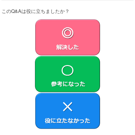
このQ&Aは役に立ちましたか？
第1条 （総則）
許諾ソフトウェアは、日本国内外の著作権法並びに著作者の
権利およびこれに隣接する権利に関する諸条約その他知的財
産権に関する法令によって保護されています。許諾ソフトウ
ェアは、本契約の条件に従いVAIOからお客さまに対して使
用許諾されるもので、許諾ソフトウェアの著作権等の知的財
産権はお客さまに移転いたしません。
第2条 （使用権）
VAIOは、許諾ソフトウェアの非独占的な使用権をお客
さまに許諾します。
本契約によって生ずる許諾ソフトウェアの使用権とは、
本製品においてのみ、お客さまが許諾ソフトウェア1部
を使用する権利をいいます。
本契約に別途の定めのある場合を除き、お客さまは、許
諾ソフトウェアの全部または一部を複製、複写したり、
これに対する修正、追加等の改変をすることができませ
ん。本製品に同梱されているシステムリカバリーメディ
ア、アプリケーションリカバリーメディアまたは、お客