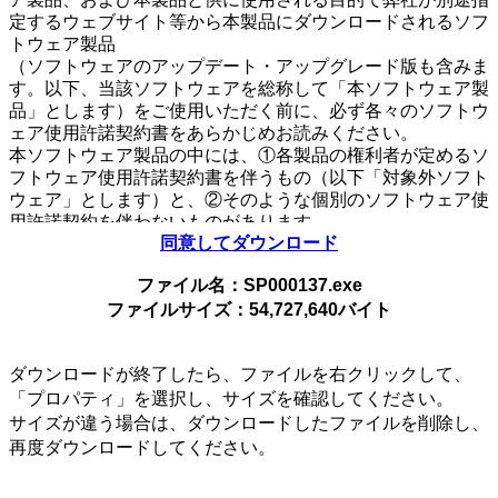
定するウェブサイト等から本製品にダウンロードされるソフ
トウェア製品
（ソフトウェアのアップデート・アップグレード版も含みま
す。以下、当該ソフトウェアを総称して「本ソフトウェア製
品」とします）をご使用いただく前に、必ず各々のソフトウ
ェア使用許諾契約書をあらかじめお読みください。
本ソフトウェア製品の中には、①各製品の権利者が定めるソ
フトウェア使用許諾契約書を伴うもの（以下「対象外ソフト
ウェア」とします）と、②そのような個別のソフトウェア使
用許諾契約を伴わないものがあります。
同意してダウンロード
個別のソフトウェア使用許諾契約書を伴わない各々のソフト
ウェア（以下「許諾ソフトウェア」とし、コンピューターソ
ファイル名：SP000137.exe
フトウェア、媒体、マニュアルなどの関連書類および電子文
ファイルサイズ：54,727,640バイト
書を含みます）に関しては、
下記のソフトウェア使用許諾契約書をお読みください。お客
さまによる許諾ソフトウェアの使用開始をもって、下記のソ
ダウンロードが終了したら、ファイルを右クリックして、
フトウェア使用許諾契約書にご同意いただいたものとしま
「プロパティ」を選択し、サイズを確認してください。
す。
サイズが違う場合は、ダウンロードしたファイルを削除し、
本契約は、お客さま（以下「お客さま」とします）とVAIO
再度ダウンロードしてください。
株式会社（以下「VAIO」とします）との間での許諾ソフト
ウェアの使用権の許諾に関する条件を定めるものです。