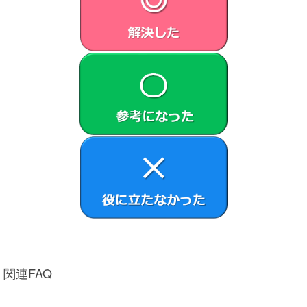
ェアは、本契約の条件に従いVAIOからお客さまに対して使
用許諾されるもので、許諾ソフトウェアの著作権等の知的財
産権はお客さまに移転いたしません。
第2条 （使用権）
VAIOは、許諾ソフトウェアの非独占的な使用権をお客
さまに許諾します。
本契約によって生ずる許諾ソフトウェアの使用権とは、
本製品においてのみ、お客さまが許諾ソフトウェア1部
を使用する権利をいいます。
本契約に別途の定めのある場合を除き、お客さまは、許
諾ソフトウェアの全部または一部を複製、複写したり、
これに対する修正、追加等の改変をすることができませ
ん。本製品に同梱されているシステムリカバリーメディ
ア、アプリケーションリカバリーメディアまたは、お客
さまが作成したシステムリカバリーメディア（以下併せ
てリカバリーメディアとします）は、本製品に同梱され
お客さまがインストールした、または本製品にプリイン
関連FAQ
ストールされていた許諾ソフトウェアが何らかの理由で
使用不能となった場合に、本製品から当該許諾ソフトウ