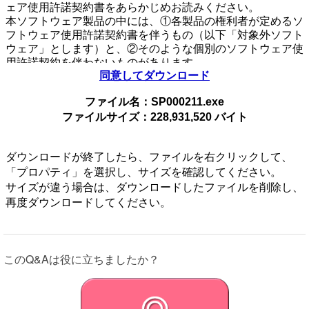
ェア使用許諾契約書をあらかじめお読みください。
本ソフトウェア製品の中には、①各製品の権利者が定めるソ
フトウェア使用許諾契約書を伴うもの（以下「対象外ソフト
ウェア」とします）と、②そのような個別のソフトウェア使
用許諾契約を伴わないものがあります。
同意してダウンロード
個別のソフトウェア使用許諾契約書を伴わない各々のソフト
ウェア（以下「許諾ソフトウェア」とし、コンピューターソ
ファイル名：SP000211.exe
フトウェア、媒体、マニュアルなどの関連書類および電子文
ファイルサイズ：228,931,520 バイト
書を含みます）に関しては、
下記のソフトウェア使用許諾契約書をお読みください。お客
さまによる許諾ソフトウェアの使用開始をもって、下記のソ
ダウンロードが終了したら、ファイルを右クリックして、
フトウェア使用許諾契約書にご同意いただいたものとしま
「プロパティ」を選択し、サイズを確認してください。
す。
サイズが違う場合は、ダウンロードしたファイルを削除し、
本契約は、お客さま（以下「お客さま」とします）とVAIO
再度ダウンロードしてください。
株式会社（以下「VAIO」とします）との間での許諾ソフト
ウェアの使用権の許諾に関する条件を定めるものです。
このQ&Aは役に立ちましたか？
第1条 （総則）
許諾ソフトウェアは、日本国内外の著作権法並びに著作者の
権利およびこれに隣接する権利に関する諸条約その他知的財
産権に関する法令によって保護されています。許諾ソフトウ