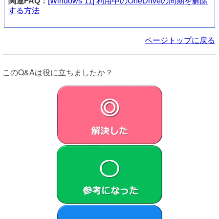
関連FAQ：
[Windows 11] 利用中のOneDriveの同期を解除
する方法
ページトップに戻る
このQ&Aは役に立ちましたか？