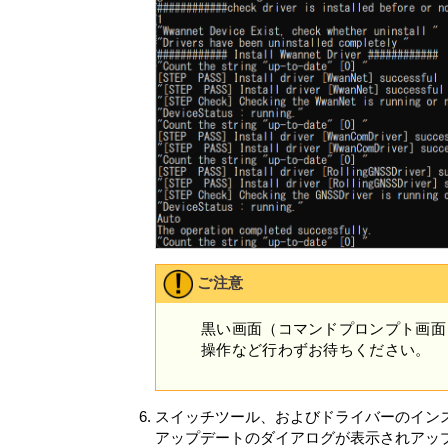
(キ) 適用法令等の遵守
VAIOは、本情報を次に定める条件に
(ア) VAIOは、本目的の遂行のため
う第三者に開示し、共有できるものと
(イ) VAIOは、法令で要求され、ま
は第三者の権利を守るために、本情報
本情報は、本目的の遂行のために、お客
本目的遂行のための業務を委託する第
居住国の法律と同等でなく、本情報に関
切な技術的措置を講じ、体制を維持すべ
とを保証するのものではありません。
許諾ソフトウェアによって収集される本
し、収集される本情報の内容によっては
ご注意
定する目的では使用せず、またお客様の
https://vaio.com/privacy/
をご参照くださ
黒い画面（コマンドプロンプト画面
第7条 （責任の範囲）
操作など行わずお待ちください。
VAIOおよび原権利者は、許諾ソフト
ェアの使用がお客さまおよび第三者に損
め、許諾ソフトウェアの一部を書き換
スイッチツール、およびドライバーのイン
換または許諾ソフトウェア中の他社製
アップデートのダイアログが表示されアッ