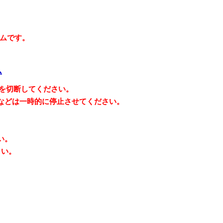
諾ソフトウェアの使用権の許諾に関する条件を定め
ムです。
の他知的財産権に関する法令によって保護されてい
フトウェアの著作権等の知的財産権はお客さまに移
ム
続を切断してください。
などは一時的に停止させてください。
1部を使用する権利をいいます。
たり、これに対する修正、追加等の改変をすること
い。
ィアまたは、お客さまが作成したシステムリカバリ
さい。
た、または本製品にプリインストールされていた許
え、許諾ソフトウェアを本製品に再インストールす
またはその派生物であり、かつ②本契約の規定と異
で開示または頒布する義務、対象となるソフトウェ
ic License (GPL) やGNU