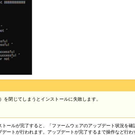
従い、第三者に開示できるものとします。
に、本情報を、VAIOが、本製品、許諾ソフトウェアまたは対象外
します。
たは許容される範囲において、違法行為、犯罪行為その他の問題行為
を保有し、利用し、警察・政府機関を含む第三者に開示することが
さまの居住国外に送信され、処理、保管されることがあります。本情報
三者によって処理されます。それらの国においては、データ保護お
するお客さまの権利が制限される場合があります。VAIOは、本
く合理的な努力をいたします。ただし、VAIOは、かかる措置や
情報には、氏名、住所、電話番号、E-mail アドレスなど、一般
、他の情報と組み合わせることでお客様を識別できる可能性がありま
同意なく個人を識別するための照合を行うことはありません。VA
い。
）を閉じてしまうとインストールに失敗します。
ウェアにエラー、バグ等の不具合がないこと、若しくは許諾ソフト
害を与えないことを保証しません。ただし、VAIOおよび原権利
えるソフトウェア若しくはバージョンアップの提供による許諾ソフ
ストールが完了すると、「ファームウェアのアップデート状況を確
ソフトウェアについての問い合わせ先の通知を行うことがあります
プデートが行われます。アップデートが完了するまで操作など行わ