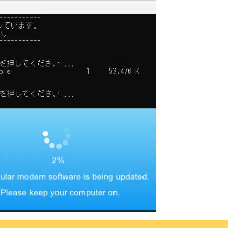
がその裁量により定めるものとします。また、VAIOおよび原権利者
許諾ソフトウェア以外の製品、ソフトウェアまたはネットワークサ
IOまたは原権利者が提供する場合も含みます）は、当該ソフトウ
AIOおよび原権利者は、許諾ソフトウェアの稼動が依存するこれ
び将来に亘って正常に稼動することを保証いたしません。
AIOの指定する第三者のサーバーに本製品を接続した際に許諾ソフト
動アップデートの機能を用いない旨設定した場合、または、アップ
拒否した場合、お客さまによる許諾ソフトウェアの使用に関してV
者の損害賠償責任は、当該損害がVAIOまたは原権利者の故意または
に限定され且つお客さまが証明する本製品の購入代金を上限としま
ことや許諾ソフトウェアが中断なく稼働することを保証しません。
への危険、有体物または環境に対する重大な損害に繋がる用途（例
置または兵器）を想定しては設計されていません。VAIOおよび
保証しません。
とにより、第三者との間で著作権、特許権その他の知的財産権の侵
および原権利者に一切の迷惑をかけないものとします。
ト）