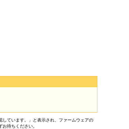
ソフトウェアに関して取引を行っているまたは将来行
から、苦情、クレーム、申立を調査し、VAIOまた
できるものとします。
はお客さまの居住国外でVAIOまたはVAIOが
よびプライバシーに関する法律の保護がお客さまの
情報に対する不正なアクセスや漏洩を防ぐための適
体制により、不正アクセスや情報漏洩が生じないこ
に個人を直接識別できる情報は含まれません。ただ
す。VAIO は、これらの情報をお客様個人を特
IOのプライバシーポリシーについては、
ウェアが中断なく稼動することまたは許諾ソフトウ
者は、当該エラー、バグ等の不具合に対応するた
トウェアの修補、許諾ソフトウェアの郵送による交
認しています。」と表示され、ファームウェアの
。本項に定めるソフトウェアおよびバージョンアッ
ずお待ちください。