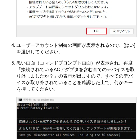
オープンソースソフトウェアには、それぞれのオープン
ソースソフトウェアについて指定されているライセンス
条件が適用されます。
第4条（権利の制限）
お客さまは、許諾ソフトウェアに関しリバースエンジニ
アリング、逆アセンブル、逆コンパイル等のソースコー
ド解析作業を行ってはならないものとします。
ユーザーアカウント制御の画面が表示されるので、[はい]
を選択してください。
各許諾ソフトウェアはそれぞれ1つの製品として、本製品
における使用を条件に許諾されています。お客さまは、
黒い画面（コマンドプロンプト画面）が表示され、再度
別途VAIOが付属ドキュメント等で定める場合を除き、許
「接続されているACアダプタを含む全てのデバイスを取
諾ソフトウェアの一部またはその構成部分を許諾ソフト
り外しましたか？」の表示が出ますので、すべてのデバ
ウェアから分離して使用しないものとします。
イスが取り外されていることを確認した上で、何かキー
お客さまは、許諾ソフトウェアを用いて、VAIOまたは第
を押してください。
三者の著作権等の権利を侵害する行為を行ってはならな
いものとします。
お客さまは、許諾ソフトウェアに付されている商標また
は表示を取り除くこと、変更すること、または覆い隠す
ことはできません。
許諾ソフトウェアの使用に伴い、許諾ソフトウェアが自
動的に許諾ソフトウェアで用いるためのデータファイル