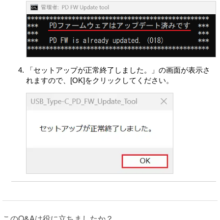
り定めるものとします。また、VAIOおよび原権利者は、
許諾ソフトウェアが第三者の知的財産権を侵害していな
いことを保証いたしません。
許諾ソフトウェアの稼動が依存する、許諾ソフトウェア
以外の製品、ソフトウェアまたはネットワークサービス
（当該製品、ソフトウェアまたはサービスは第三者が提
「セットアップが正常終了しました。」の画面が表示さ
供する場合に限られず、VAIOまたは原権利者が提供する
れますので、[OK]をクリックしてください。
場合も含みます）は、当該ソフトウェアまたはネットワ
ークサービスの提供者の判断で中止または中断する場合
があります。VAIOおよび原権利者は、許諾ソフトウェア
の稼動が依存するこれらの製品、ソフトウェアまたはネ
ットワークサービスが中断なく正常に作動することおよ
び将来に亘って正常に稼動することを保証いたしませ
ん。
許諾ソフトウェアにはVAIOまたはVAIOの指定する第三者
のサーバーに本製品を接続した際に許諾ソフトウェアが
自動的にアップデートされる機能を有するものがありま
す。お客さまが、この自動アップデートの機能を用いな
い旨設定した場合、または、アップデートをするか否か
を問い合わせる設定にした場合で且つお客さまがアップ
このQ&Aは役に立ちましたか？
デートの実行を拒否した場合、お客さまによる許諾ソフ