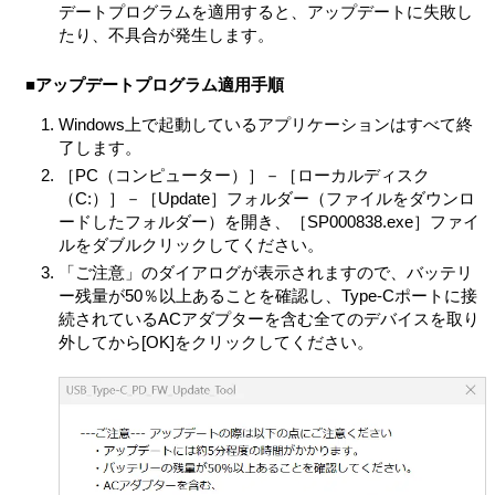
ストールされていた許諾ソフトウェアが何らかの理由で
デートプログラムを適用すると、アップデートに失敗し
使用不能となった場合に、本製品から当該許諾ソフトウ
たり、不具合が発生します。
ェアを削除のうえ、許諾ソフトウェアを本製品に再イン
ストールするためにのみ使用することができるものとし
■アップデートプログラム適用手順
ます。
第3条 （オープンソース）
Windows上で起動しているアプリケーションはすべて終
了します。
対象外ソフトウェアには、①ソースコードの形式でまた
は無償で公に入手可能なソフトウェアを含むものまたは
［PC（コンピューター）］－［ローカルディスク
その派生物であり、かつ②本契約の規定と異なる定めの
（C:）］－［Update］フォルダー（ファイルをダウンロ
適用を受けるソフトウェア（対象となるソフトウェアお
ードしたフォルダー）を開き、［SP000838.exe］ファイ
よびその派生物をソースコードの形式で開示または頒布
ルをダブルクリックしてください。
する義務、対象となるソフトウェアを任意の第三者に対
「ご注意」のダイアログが表示されますので、バッテリ
して自由に使用許諾させる義務等を含むがこれに限られ
ー残量が50％以上あることを確認し、Type-Cポートに接
ない。また、これにはGNU General Public License (GPL)
続されているACアダプターを含む全てのデバイスを取り
やGNU Lesser/Library General Public License (LGPL) に
外してから[OK]をクリックしてください。
基づいてライセンスされているソフトウェアを含むがこ
れに限らない。）（以下「オープンソースソフトウェ
ア」とします）が含まれることがあります。
VAIOが開示するオープンソースソフトウェアのソースコ
ードは、
https://vaio.com/opensource/
またはその他VAIO
の指定するサイトをご確認ください。