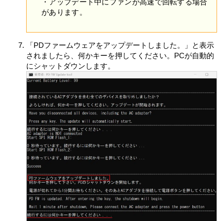
・アップデート中にファンが高速で回転する場合
す）のために、法律の定めに従い、保管、使用または開
があります。
示できるものとします。
(ア) 本製品の機能および本製品使用時に発生するエラー
またはバグの管理
「PDファームウェアをアップデートしました。」と表示
(イ) 許諾ソフトウェアのアップデート版/アップグレー
されましたら、何かキーを押してください。PCが自動的
ド版を提供するための許諾ソフトウェアの機能の管理
にシャットダウンします。
(ウ) VAIOまたはVAIOが認めた第三者による位置情報を
利用した製品またはサービスの提供
(エ) 本製品のアップグレードに関する情報、または
VAIO、VAIOの指定する第三者によるVAIOの製品または
サービスに関する情報の提供。ただし、かかる情報提供
は別途お客さまの同意をいただいたうえで行います。
(オ) VAIOの製品およびサービスに関してより使いやす
いソフトウェア製品の設計および開発
(カ) VAIOまたは第三者による製品およびサービスの開
発・性能向上
(キ) 適用法令等の遵守
VAIOは、本情報を次に定める条件に従い、第三者に開示
できるものとします。
(ア) VAIOは、本目的の遂行のために、本情報を、VAIO
が、本製品、許諾ソフトウェアまたは対象外ソフトウェ