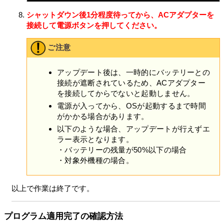
アに関して取引を行っているまたは将来行う第三者に開
シャットダウン後1分程度待ってから、ACアダプターを
示し、共有できるものとします。
接続して電源ボタンを押してください。
(イ) VAIOは、法令で要求され、または許容される範囲
において、違法行為、犯罪行為その他の問題行為から、
ご注意
苦情、クレーム、申立を調査し、VAIOまたは第三者の権
利を守るために、本情報を保有し、利用し、警察・政府
機関を含む第三者に開示することができるものとしま
アップデート後は、一時的にバッテリーとの
す。
接続が遮断されているため、ACアダプター
を接続してからでないと起動しません。
本情報は、本目的の遂行のために、お客さまの居住国外
に送信され、処理、保管されることがあります。本情報
電源が入ってから、OSが起動するまで時間
はお客さまの居住国外でVAIOまたはVAIOが本目的遂行の
がかかる場合があります。
ための業務を委託する第三者によって処理されます。そ
以下のような場合、アップデートが行えずエ
れらの国においては、データ保護およびプライバシーに
ラー表示となります。
関する法律の保護がお客さまの居住国の法律と同等でな
・バッテリーの残量が50%以下の場合
く、本情報に関するお客さまの権利が制限される場合が
・対象外機種の場合。
あります。VAIOは、本情報に対する不正なアクセスや漏
洩を防ぐための適切な技術的措置を講じ、体制を維持す
以上で作業は終了です。
べく合理的な努力をいたします。ただし、VAIOは、かか
る措置や体制により、不正アクセスや情報漏洩が生じな
いことを保証するのものではありません。
プログラム適用完了の確認方法
許諾ソフトウェアによって収集される本情報のみによっ