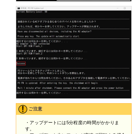
第6条（許諾ソフトウェアによる本製品等に関する情報の収
集）
本製品の使用開始に伴い、許諾ソフトウェアの一部が、
本製品、本製品上の許諾ソフトウェア、対象外ソフトウ
ェアおよびお客さまによるそれらの使用に関する次の各
号に揚げる情報（以下「本情報」といいます）を、収集
し、VAIOに送信することがあります。VAIOは当該本情報
を本条の規定に従い、使用または保管します。ただし、
特定の許諾ソフトウェア使用時に別途条件が提示され、
お客さまに同意をいただいた場合には、本情報の使用ま
たは保管はかかる別途の条件に従います。
(ア) 自動的に生成される本製品のID番号
(イ) 本製品およびその構成部分の稼働状況
(ウ) 本製品、許諾ソフトウェア、または許諾対象外のソ
フトウェアの構成情報
(エ) 本製品、許諾ソフトウェア、または許諾対象外のソ
フトウェア、若しくはそれらの機能の使用状況、使用頻
ご注意
度情報（お客さまがどの機能を稼働状態にしたかおよび
関連する統計データを含みます）
・アップデートには5分程度の時間がかかりま
(オ) 本製品の現在地情報などの位置情報
す。
VAIOは、本情報を下記の目的（以下「本目的」としま