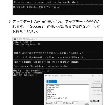
を作成する場合があります。この場合、当該データファ
イルは許諾ソフトウェアと看做されるものとします。
お客さまは、許諾ソフトウェアを再使用許諾、貸与また
はリースその他の方法で第三者に使用させてはならない
アップデートの画面が表示され、アップデートが開始さ
ものとします。
れます。「Success」の表示が出るまで操作など行わず
お客さまは、本契約に基づいて、本製品と一体としての
お待ちください。
みお客さまの許諾ソフトウェアに関する権利のすべてを
譲渡することができます。ただしその場合、お客さまは
許諾ソフトウェアの複製物を保有することはできず、許
諾ソフトウェアの一切（すべての構成部分、媒体、マニ
ュアルなどの関連書類、電子文書、リカバリーメディア
および本契約書を含みます）を譲渡し、かつ譲受人が本
契約の条項に同意することを条件とします。
第5条 （許諾ソフトウェアの権利）
許諾ソフトウェアに関する著作権等一切の権利は、VAIOまた
はVAIOが本契約に基づきお客さまに対して使用許諾を行うた
めの権利をVAIOが認めた原権利者（以下原権利者とします）
に帰属するものとし、お客さまは許諾ソフトウェアに関して
本契約に基づき許諾された使用権以外の権利を有しないもの
とします。