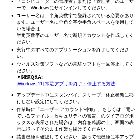
「コンピューターの管理者」または「管理者」のユーザ
許諾ソフトウェアは、日本国内外の著作権法並びに著作者の
ーで、Windowsにサインインしてください。
権利およびこれに隣接する権利に関する諸条約その他知的財
産権に関する法令によって保護されています。許諾ソフトウ
ユーザー名は、半角英数字で登録されている必要があり
ェアは、本契約の条件に従いVAIOからお客さまに対して使用
ます。ユーザー名に全角文字や半角スペースを使用して
許諾されるもので、許諾ソフトウェアの著作権等の知的財産
いる場合は
権はお客さまに移転いたしません。
半角英数字のユーザー名で新規アカウントを作成してく
ださい。
第2条 （使用権）
実行中のすべてのアプリケーションを終了してくださ
VAIOは、許諾ソフトウェアの非独占的な使用権をお客さ
い。
まに許諾します。
ウィルス対策ソフトなどの常駐ソフトを一旦停止してく
本契約によって生ずる許諾ソフトウェアの使用権とは、
ださい。
本製品においてのみ、お客さまが許諾ソフトウェア1部を
▼関連Q&A:
使用する権利をいいます。
[Windows 11] 常駐アプリを終了・停止する方法
本契約に別途の定めのある場合を除き、お客さまは、許
アップデート中にスタンバイ、スリープ、休止状態に移
諾ソフトウェアの全部または一部を複製、複写したり、
行しない設定にしてください。
これに対する修正、追加等の改変をすることができませ
ん。本製品に同梱されているシステムリカバリーメディ
作業時に「ユーザー アカウント制御」、もしくは「開い
ア、アプリケーションリカバリーメディアまたは、お客
ているファイル－セキュリティの警告」のダイアログボ
さまが作成したシステムリカバリーメディア（以下併せ
ックスが表示された場合は、内容を確認の上、画面の表
てリカバリーメディアとします）は、本製品に同梱され
示に従ってそのまま作業を続けてください。
お客さまがインストールした、または本製品にプリイン
該当機種を確認してください。誤って他機種に本アップ