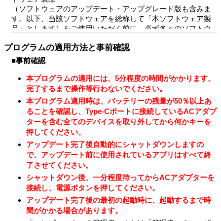
（ソフトウェアのアップデート・アップグレード版も含みま
す。以下、当該ソフトウェアを総称して「本ソフトウェア製
品」とします）をご使用いただく前に、必ず各々のソフトウ
ェア使用許諾契約書をあらかじめお読みください。
プログラムの適用方法と事前確認
本ソフトウェア製品の中には、①各製品の権利者が定めるソ
フトウェア使用許諾契約書を伴うもの（以下「対象外ソフト
■事前確認
ウェア」とします）と、②そのような個別のソフトウェア使
用許諾契約を伴わないものがあります。
本プログラムの適用には、5分程度の時間がかかります。
個別のソフトウェア使用許諾契約書を伴わない各々のソフト
完了するまで操作等行わないでください。
ウェア（以下「許諾ソフトウェア」とし、コンピューターソ
本プログラム適用時は、バッテリーの残量が50％以上あ
フトウェア、媒体、マニュアルなどの関連書類および電子文
ることを確認し、Type-Cポートに接続しているACアダプ
書を含みます）に関しては、
ターを含む全てのデバイスを取り外してから何かキーを
下記のソフトウェア使用許諾契約書をお読みください。お客
押してください。
さまによる許諾ソフトウェアの使用開始をもって、下記のソ
アップデート完了後自動的にシャットダウンしますの
フトウェア使用許諾契約書にご同意いただいたものとしま
で、アップデート前に使用されているアプリはすべて終
す。
了させてください。
本契約は、お客さま（以下「お客さま」とします）とVAIO株
シャットダウン後、一分程度待ってからACアダプターを
式会社（以下「VAIO」とします）との間での許諾ソフトウェ
接続し、電源ボタンを押してください。
アの使用権の許諾に関する条件を定めるものです。
アップデート完了後の最初の起動時に、起動するまで時
間がかかる場合があります。
第1条 （総則）