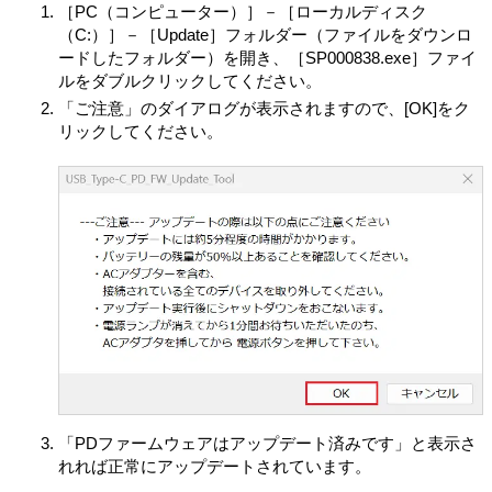
［PC（コンピューター）］－［ローカルディスク
ても、本情報をその他の情報と組み合わせることによっ
（C:）］－［Update］フォルダー（ファイルをダウンロ
ても、お客さまを個人として特定することはできませ
ードしたフォルダー）を開き、［SP000838.exe］ファイ
ん。VAIOは、本情報をお客さま個人を特定する目的では
ルをダブルクリックしてください。
使用しません。許諾ソフトウェアが収集する本情報は、
「ご注意」のダイアログが表示されますので、[OK]をク
個人名、住所、電話番号またはE-mailアドレスなど、個人
リックしてください。
を特定する情報は含みません。VAIOのプライバシーポリ
シーについては、
https://vaio.com/privacy/
をご参照くださ
い。
第7条 （責任の範囲）
VAIOおよび原権利者は、許諾ソフトウェアにエラー、バ
グ等の不具合がないこと、若しくは許諾ソフトウェアが
中断なく稼動することまたは許諾ソフトウェアの使用が
お客さまおよび第三者に損害を与えないことを保証しま
せん。ただし、VAIOおよび原権利者は、当該エラー、バ
グ等の不具合に対応するため、許諾ソフトウェアの一部
を書き換えるソフトウェア若しくはバージョンアップの
提供による許諾ソフトウェアの修補、許諾ソフトウェア
の郵送による交換または許諾ソフトウェア中の他社製ソ
フトウェアについての問い合わせ先の通知を行うことが
「PDファームウェアはアップデート済みです」と表示さ
あります。本項に定めるソフトウェアおよびバージョン
れれば正常にアップデートされています。
アップの提供方法はVAIOまたは原権利者がその裁量によ