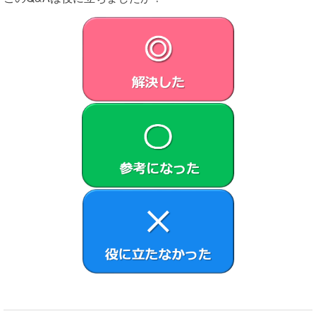
トウェアの使用に関してVAIOは何等の責任を負わないも
のとします。
お客さまに対するVAIOおよび原権利者の損害賠償責任
は、当該損害がVAIOまたは原権利者の故意または重過失
による場合を除きいかなる場合にも、お客さまに直接且
つ現実に生じた通常の損害に限定され且つお客さまが証
明する本製品の購入代金を上限とします。
第8条（用途の限定）
VAIOは許諾ソフトウェアに不具合がないことや許諾ソフトウ
ェアが中断なく稼働することを保証しません。許諾ソフトウ
ェアは高度の安全性が要求され、許諾ソフトウェアの不具合
や中断が生命、身体への危険、有体物または環境に対する重
大な損害に繋がる用途（例えば、原子力発電所を含む核施設
の制御、航空機の制御、通信システム、航空管制、生命維持
装置または兵器）を想定しては設計されていません。VAIOお
よび原権利者は、許諾ソフトウェアがこれら高度の安全性が
要求される用途に合致することを一切保証しません。
第9条（第三者に対する責任）
お客さまが許諾ソフトウェアを使用することにより、第三者
との間で著作権、特許権その他の知的財産権の侵害を理由と