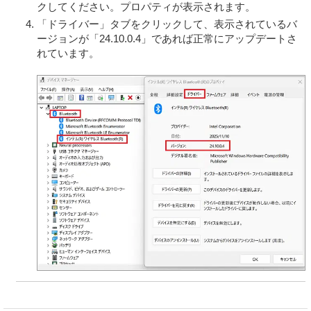
クしてください。プロパティが表示されます。
諾ソフトウェアの一部またはその構成部分を許諾ソフト
ウェアから分離して使用しないものとします。
「ドライバー」タブをクリックして、表示されているバ
ージョンが「24.10.0.4」であれば正常にアップデートさ
お客さまは、許諾ソフトウェアを用いて、VAIOまたは第
れています。
三者の著作権等の権利を侵害する行為を行ってはならな
いものとします。
お客さまは、許諾ソフトウェアに付されている商標また
は表示を取り除くこと、変更すること、または覆い隠す
ことはできません。
許諾ソフトウェアの使用に伴い、許諾ソフトウェアが自
動的に許諾ソフトウェアで用いるためのデータファイル
を作成する場合があります。この場合、当該データファ
イルは許諾ソフトウェアと看做されるものとします。
お客さまは、許諾ソフトウェアを再使用許諾、貸与また
はリースその他の方法で第三者に使用させてはならない
ものとします。
お客さまは、本契約に基づいて、本製品と一体としての
みお客さまの許諾ソフトウェアに関する権利のすべてを
譲渡することができます。ただしその場合、お客さまは
許諾ソフトウェアの複製物を保有することはできず、許
諾ソフトウェアの一切（すべての構成部分、媒体、マニ