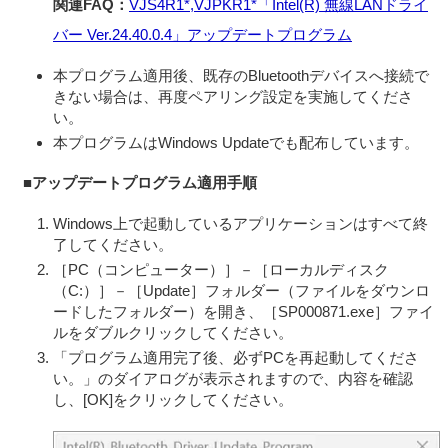
関連FAQ：
VJS4R1*,VJPKR1*「Intel(R) 無線LANドライ
す。
バー Ver.24.40.0.4」アップデートプログラム
本契約は、お客さま（以下「お客さま」とします）とVAIO株
本プログラム適用後、既存のBluetoothデバイスへ接続で
式会社（以下「VAIO」とします）との間での許諾ソフトウェ
きない場合は、再度ペアリング設定を実施してくださ
い。
アの使用権の許諾に関する条件を定めるものです。
本プログラムはWindows Updateでも配布しています。
第1条 （総則）
■アップデートプログラム適用手順
許諾ソフトウェアは、日本国内外の著作権法並びに著作者の
権利およびこれに隣接する権利に関する諸条約その他知的財
Windows上で起動しているアプリケーションはすべて終
了してください。
産権に関する法令によって保護されています。許諾ソフトウ
［PC（コンピューター）］－［ローカルディスク
ェアは、本契約の条件に従いVAIOからお客さまに対して使用
（C:）］－［Update］フォルダー（ファイルをダウンロ
許諾されるもので、許諾ソフトウェアの著作権等の知的財産
ードしたフォルダー）を開き、［SP000871.exe］ファイ
ルをダブルクリックしてください。
権はお客さまに移転いたしません。
「プログラム適用完了後、必ずPCを再起動してくださ
第2条 （使用権）
い。」のダイアログが表示されますので、内容を確認
VAIOは、許諾ソフトウェアの非独占的な使用権をお客さ
し、[OK]をクリックしてください。
まに許諾します。
本契約によって生ずる許諾ソフトウェアの使用権とは、