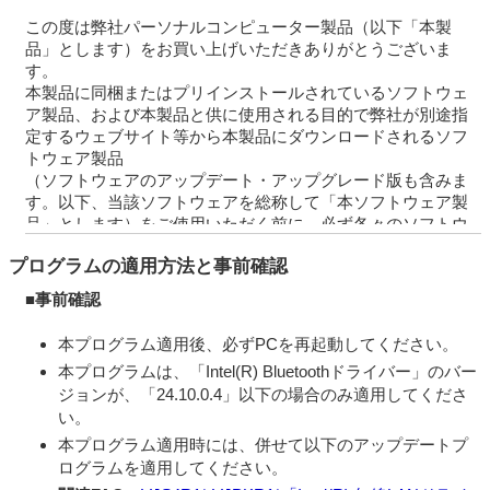
この度は弊社パーソナルコンピューター製品（以下「本製
品」とします）をお買い上げいただきありがとうございま
す。
本製品に同梱またはプリインストールされているソフトウェ
ア製品、および本製品と供に使用される目的で弊社が別途指
定するウェブサイト等から本製品にダウンロードされるソフ
トウェア製品
（ソフトウェアのアップデート・アップグレード版も含みま
す。以下、当該ソフトウェアを総称して「本ソフトウェア製
品」とします）をご使用いただく前に、必ず各々のソフトウ
ェア使用許諾契約書をあらかじめお読みください。
プログラムの適用方法と事前確認
本ソフトウェア製品の中には、①各製品の権利者が定めるソ
フトウェア使用許諾契約書を伴うもの（以下「対象外ソフト
■事前確認
ウェア」とします）と、②そのような個別のソフトウェア使
用許諾契約を伴わないものがあります。
本プログラム適用後、必ずPCを再起動してください。
個別のソフトウェア使用許諾契約書を伴わない各々のソフト
本プログラムは、「Intel(R) Bluetoothドライバー」のバー
ウェア（以下「許諾ソフトウェア」とし、コンピューターソ
ジョンが、「24.10.0.4」以下の場合のみ適用してくださ
フトウェア、媒体、マニュアルなどの関連書類および電子文
い。
書を含みます）に関しては、
下記のソフトウェア使用許諾契約書をお読みください。お客
本プログラム適用時には、併せて以下のアップデートプ
さまによる許諾ソフトウェアの使用開始をもって、下記のソ
ログラムを適用してください。
フトウェア使用許諾契約書にご同意いただいたものとしま