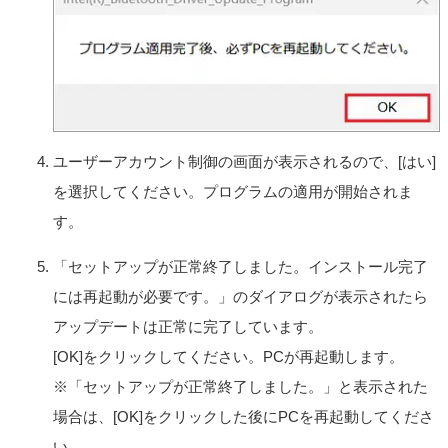
本製品においてのみ、お客さまが許諾ソフトウェア1部を
使用する権利をいいます。
本契約に別途の定めのある場合を除き、お客さまは、許
諾ソフトウェアの全部または一部を複製、複写したり、
これに対する修正、追加等の改変をすることができませ
ん。本製品に同梱されているシステムリカバリーメディ
ア、アプリケーションリカバリーメディアまたは、お客
ユーザーアカウント制御の画面が表示されるので、[はい]
さまが作成したシステムリカバリーメディア（以下併せ
てリカバリーメディアとします）は、本製品に同梱され
を選択してください。プログラムの適用が開始されま
お客さまがインストールした、または本製品にプリイン
す。
ストールされていた許諾ソフトウェアが何らかの理由で
使用不能となった場合に、本製品から当該許諾ソフトウ
「セットアップが正常終了しました。インストール完了
ェアを削除のうえ、許諾ソフトウェアを本製品に再イン
ストールするためにのみ使用することができるものとし
には再起動が必要です。」のダイアログが表示されたら
ます。
アップデートは正常に完了しています。
第3条 （オープンソース）
[OK]をクリックしてください。PCが再起動します。
対象外ソフトウェアには、①ソースコードの形式でまた
は無償で公に入手可能なソフトウェアを含むものまたは
※「セットアップが正常終了しました。」と表示された
その派生物であり、かつ②本契約の規定と異なる定めの
場合は、[OK]をクリックした後にPCを再起動してくださ
適用を受けるソフトウェア（対象となるソフトウェアお
い。