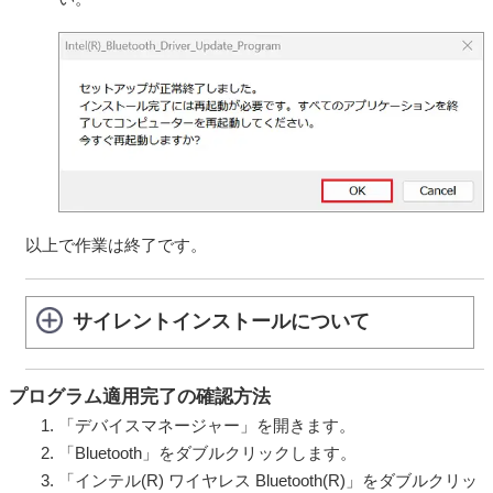
よびその派生物をソースコードの形式で開示または頒布
する義務、対象となるソフトウェアを任意の第三者に対
して自由に使用許諾させる義務等を含むがこれに限られ
ない。また、これにはGNU General Public License (GPL)
やGNU Lesser/Library General Public License (LGPL) に
基づいてライセンスされているソフトウェアを含むがこ
れに限らない。）（以下「オープンソースソフトウェ
ア」とします）が含まれることがあります。
VAIOが開示するオープンソースソフトウェアのソースコ
ードは、
https://vaio.com/opensource/
またはその他VAIO
の指定するサイトをご確認ください。
以上で作業は終了です。
オープンソースソフトウェアには、それぞれのオープン
ソースソフトウェアについて指定されているライセンス
条件が適用されます。
サイレントインストールについて
第4条（権利の制限）
お客さまは、許諾ソフトウェアに関しリバースエンジニ
アリング、逆アセンブル、逆コンパイル等のソースコー
プログラム適用完了の確認方法
ド解析作業を行ってはならないものとします。
「デバイスマネージャー」を開きます。
各許諾ソフトウェアはそれぞれ1つの製品として、本製品
「Bluetooth」をダブルクリックします。
における使用を条件に許諾されています。お客さまは、
「インテル(R) ワイヤレス Bluetooth(R)」をダブルクリッ
別途VAIOが付属ドキュメント等で定める場合を除き、許