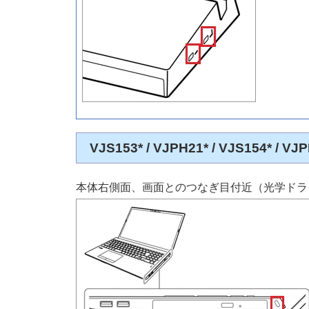
VJS153* / VJPH21* / VJS154* / V
本体右側面、画面とのつなぎ目付近（光学ドラ