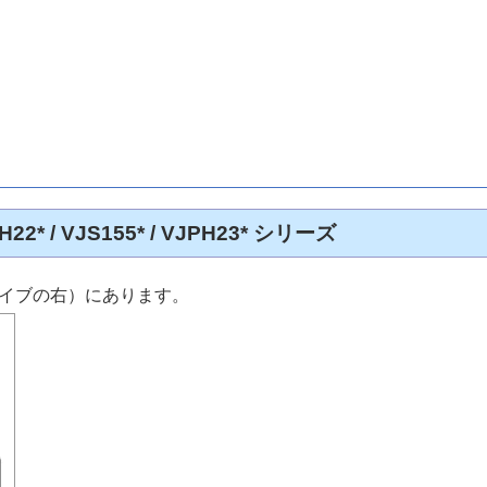
JPH22* / VJS155* / VJPH23* シリーズ
イブの右）にあります。