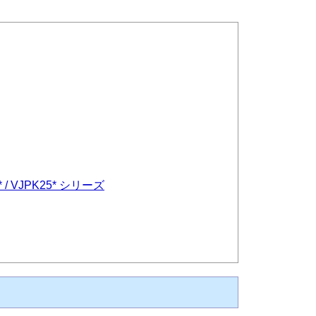
K24* / VJPK25* シリーズ