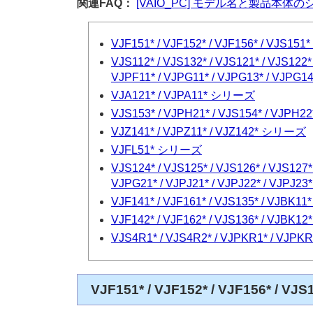
関連FAQ：
[VAIO_PC] モデル名と製品本
VJF151* / VJF152* / VJF156* / VJS15
VJS112* / VJS132* / VJS121* / VJS122* 
VJPF11* / VJPG11* / VJPG13* / VJPG1
VJA121* / VJPA11* シリーズ
VJS153* / VJPH21* / VJS154* / VJPH
VJZ141* / VJPZ11* / VJZ142* シリーズ
VJFL51* シリーズ
VJS124* / VJS125* / VJS126* / VJS127* 
VJPG21* / VJPJ21* / VJPJ22* / VJPJ23
VJF141* / VJF161* / VJS135* / VJBK1
VJF142* / VJF162* / VJS136* / VJBK
VJS4R1* / VJS4R2* / VJPKR1* / VJ
VJF151* / VJF152* / VJF156* / V