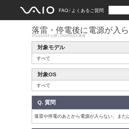
FAQ / よくあるご質問
落雷・停電後に電源が入ら
2014/12/18
公開 |
2026/05/14
更新
対象モデル
すべて
対象OS
すべて
Q. 質問
落雷や停電のあとから電源が入らない、また