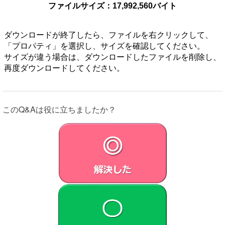
ファイルサイズ：17,992,560バイト
書を含みます）に関しては、
下記のソフトウェア使用許諾契約書をお読みください。お客
さまによる許諾ソフトウェアの使用開始をもって、下記のソ
ダウンロードが終了したら、ファイルを右クリックして、
フトウェア使用許諾契約書にご同意いただいたものとしま
「プロパティ」を選択し、サイズを確認してください。
す。
サイズが違う場合は、ダウンロードしたファイルを削除し、
本契約は、お客さま（以下「お客さま」とします）とVAIO
再度ダウンロードしてください。
株式会社（以下「VAIO」とします）との間での許諾ソフト
ウェアの使用権の許諾に関する条件を定めるものです。
このQ&Aは役に立ちましたか？
第1条 （総則）
許諾ソフトウェアは、日本国内外の著作権法並びに著作者の
権利およびこれに隣接する権利に関する諸条約その他知的財
産権に関する法令によって保護されています。許諾ソフトウ
ェアは、本契約の条件に従いVAIOからお客さまに対して使
用許諾されるもので、許諾ソフトウェアの著作権等の知的財
産権はお客さまに移転いたしません。
第2条 （使用権）
VAIOは、許諾ソフトウェアの非独占的な使用権をお客
さまに許諾します。