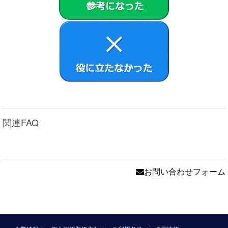
本契約によって生ずる許諾ソフトウェアの使用権とは、
本製品においてのみ、お客さまが許諾ソフトウェア1部
を使用する権利をいいます。
本契約に別途の定めのある場合を除き、お客さまは、許
諾ソフトウェアの全部または一部を複製、複写したり、
これに対する修正、追加等の改変をすることができませ
ん。本製品に同梱されているシステムリカバリーメディ
ア、アプリケーションリカバリーメディアまたは、お客
さまが作成したシステムリカバリーメディア（以下併せ
てリカバリーメディアとします）は、本製品に同梱され
お客さまがインストールした、または本製品にプリイン
関連FAQ
ストールされていた許諾ソフトウェアが何らかの理由で
使用不能となった場合に、本製品から当該許諾ソフトウ
ェアを削除のうえ、許諾ソフトウェアを本製品に再イン
ストールするためにのみ使用することができるものとし
お問い合わせフォーム
ます。
第3条 （オープンソース）
対象外ソフトウェアには、①ソースコードの形式でまた
は無償で公に入手可能なソフトウェアを含むものまたは
その派生物であり、かつ②本契約の規定と異なる定めの