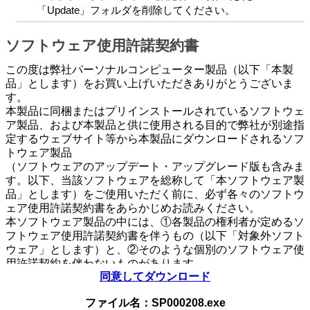
「Update」フォルダを削除してください。
ソフトウェア使用許諾契約書
この度は弊社パーソナルコンピューター製品（以下「本製
品」とします）をお買い上げいただきありがとうございま
す。
本製品に同梱またはプリインストールされているソフトウェ
ア製品、および本製品と供に使用される目的で弊社が別途指
定するウェブサイト等から本製品にダウンロードされるソフ
トウェア製品
（ソフトウェアのアップデート・アップグレード版も含みま
す。以下、当該ソフトウェアを総称して「本ソフトウェア製
品」とします）をご使用いただく前に、必ず各々のソフトウ
ェア使用許諾契約書をあらかじめお読みください。
本ソフトウェア製品の中には、①各製品の権利者が定めるソ
フトウェア使用許諾契約書を伴うもの（以下「対象外ソフト
ウェア」とします）と、②そのような個別のソフトウェア使
用許諾契約を伴わないものがあります。
同意してダウンロード
個別のソフトウェア使用許諾契約書を伴わない各々のソフト
ウェア（以下「許諾ソフトウェア」とし、コンピューターソ
ファイル名：SP000208.exe
フトウェア、媒体、マニュアルなどの関連書類および電子文