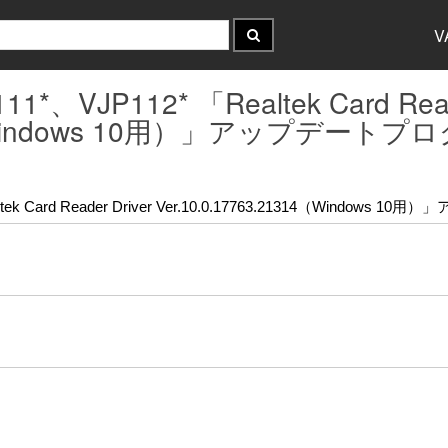
V
1*、VJP112* 「Realtek Card Read
314（Windows 10用）」アップデート
ltek Card Reader Driver Ver.10.0.17763.21314（Window