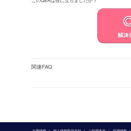
このQ&Aは役に立ちましたか？
システムリカバリーメディア（以下併
インストールされていた許諾ソフトウ
ウェアを本製品に再インストールする
第3条 （オープンソース）
対象外ソフトウェアには、①ソースコ
規定と異なる定めの適用を受けるソフ
となるソフトウェアを任意の第三者に対して自
(GPL) やGNU Lesser/Library
ープンソースソフトウェア」とします
VAIOが開示するオープンソースソフ
関連FAQ
い。
オープンソースソフトウェアには、そ
第4条（権利の制限）
お客さまは、許諾ソフトウェアに関し
とします。
各許諾ソフトウェアはそれぞれ1つの製
定める場合を除き、許諾ソフトウェア
お客さまは、許諾ソフトウェアを用いて
お客さまは、許諾ソフトウェアに付さ