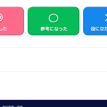
せてリカバリーメディアとします）は、本製品に同梱されお客
ェアが何らかの理由で使用不能となった場合に、本製品から当
ためにのみ使用することができるものとします。
ードの形式でまたは無償で公に入手可能なソフトウェアを含む
トウェア（対象となるソフトウェアおよびその派生物をソース
由に使用許諾させる義務等を含むがこれに限られない。また、これにはG
 General Public License (LGPL) に基づいてライセン
）が含まれることがあります。
トウェアのソースコードは、
https://vaio.com/opensource/
または
れぞれのオープンソースソフトウェアについて指定されている
リバースエンジニアリング、逆アセンブル、逆コンパイル等の
品として、本製品における使用を条件に許諾されています。お客
の一部またはその構成部分を許諾ソフトウェアから分離して使
、VAIOまたは第三者の著作権等の権利を侵害する行為を行
れている商標または表示を取り除くこと、変更すること、また