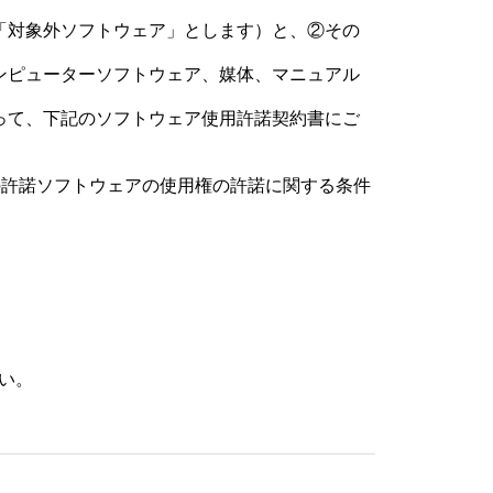
「対象外ソフトウェア」とします）と、②その
ンピューターソフトウェア、媒体、マニュアル
って、下記のソフトウェア使用許諾契約書にご
での許諾ソフトウェアの使用権の許諾に関する条件
約その他知的財産権に関する法令によって保護
ので、許諾ソフトウェアの著作権等の知的財産権
い。
ウェア1部を使用する権利をいいます。
写したり、これに対する修正、追加等の改変を
カバリーメディアまたは、お客さまが作成した