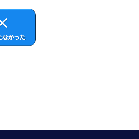
さまがインストールした、または本製品にプリ
該許諾ソフトウェアを削除のうえ、許諾ソフト
ものまたはその派生物であり、かつ②本契約の
コードの形式で開示または頒布する義務、対象
NU General Public License
スされているソフトウェアを含むがこれに限らない。）（以下「オ
その他VAIOの指定するサイトをご確認くださ
ライセンス条件が適用されます。
ソースコード解析作業を行ってはならないもの
さまは、別途VAIOが付属ドキュメント等で
用しないものとします。
ってはならないものとします。
は覆い隠すことはできません。