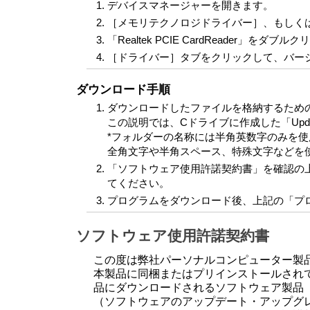
デバイスマネージャーを開きます。
［メモリテクノロジドライバー］、もしくは
「Realtek PCIE CardReader
［ドライバー］タブをクリックして、バージョン
ダウンロード手順
ダウンロードしたファイルを格納するため
この説明では、Cドライブに作成した「Upd
*フォルダーの名称には半角英数字のみを
全角文字や半角スペース、特殊文字などを
「ソフトウェア使用許諾契約書」を確認の上
てください。
プログラムをダウンロード後、上記の「プ
ソフトウェア使用許諾契約書
この度は弊社パーソナルコンピューター製
本製品に同梱またはプリインストールされ
品にダウンロードされるソフトウェア製品
（ソフトウェアのアップデート・アップグ