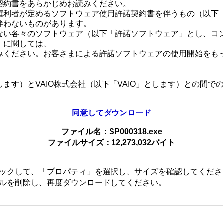
契約書をあらかじめお読みください。
権利者が定めるソフトウェア使用許諾契約書を伴うもの（以下
伴わないものがあります。
ない各々のソフトウェア（以下「許諾ソフトウェア」とし、コ
）に関しては、
みください。お客さまによる許諾ソフトウェアの使用開始をも
ます）とVAIO株式会社（以下「VAIO」とします）との間
同意してダウンロード
法並びに著作者の権利およびこれに隣接する権利に関する諸条
ファイル名：SP000318.exe
の条件に従いVAIOからお客さまに対して使用許諾されるも
ファイルサイズ：12,273,032バイト
ックして、「プロパティ」を選択し、サイズを確認してくださ
的な使用権をお客さまに許諾します。
ルを削除し、再度ダウンロードしてください。
アの使用権とは、本製品においてのみ、お客さまが許諾ソフト
、お客さまは、許諾ソフトウェアの全部または一部を複製、複
されているシステムリカバリーメディア、アプリケーションリ