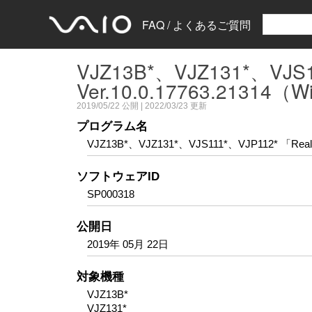
FAQ / よくあるご質問
VJZ13B*、VJZ131*、VJS11
Ver.10.0.17763.21
2019/05/22
公開 |
2022/03/23
更新
プログラム名
VJZ13B*、VJZ131*、VJS111*、VJP112* 「Rea
ソフトウェアID
SP000318
公開日
2019年 05月 22日
対象機種
VJZ13B*
VJZ131*