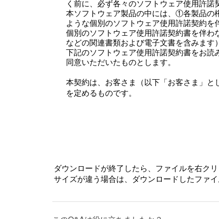
く前に、必ず各々のソフトウェア使用許諾
本ソフトウェア製品の中には、①各製品の
ような個別のソフトウェア使用許諾契約を
個別のソフトウェア使用許諾契約書を伴わ
などの関連書類および電子文書を含みます
下記のソフトウェア使用許諾契約書をお読
同意いただいたものとします。
本契約は、お客さま（以下「お客さま」とし
を定めるものです。
第1条 （総則）
許諾ソフトウェアは、日本国内外の著作権
されています。許諾ソフトウェアは、本契約
はお客さまに移転いたしません。
第2条 （使用権）
ダウンロードが終了したら、ファイルを右クリ
VAIOは、許諾ソフトウェアの非独占
サイズが違う場合は、ダウンロードしたファイ
本契約によって生ずる許諾ソフトウェ
本契約に別途の定めのある場合を除き
することができません。本製品に同梱