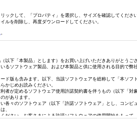
クリックして、「プロパティ」を選択し、サイズを確認してくださ
ァイルを削除し、再度ダウンロードしてください。
ら
。
品（以下「本製品」とします）をお買い上げいただきありがとうご
ているソフトウェア製品、および本製品と供に使用される目的で弊
レード版も含みます。以下、当該ソフトウェアを総称して「本ソフ
あらかじめお読みください。
権利者が定めるソフトウェア使用許諾契約書を伴うもの（以下「対
ものがあります。
ない各々のソフトウェア（以下「許諾ソフトウェア」とし、コンピ
ては、
みください。お客さまによる許諾ソフトウェアの使用開始をもって
ます）とVAIO株式会社（以下「VAIO」とします）との間での許