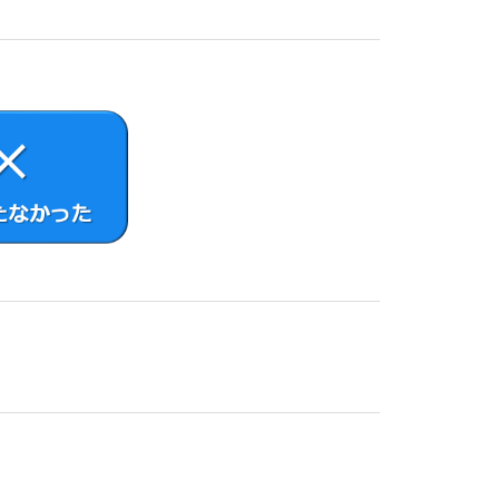
ェアまたはネットワークサービスの提供者の判断で
らの製品、ソフトウェアまたはネットワークサービ
ウェアが自動的にアップデートされる機能を有する
デートをするか否かを問い合わせる設定にした場合
AIOは何等の責任を負わないものとします。
重過失による場合を除きいかなる場合にも、お客さ
す。
許諾ソフトウェアは高度の安全性が要求され、許諾
えば、原子力発電所を含む核施設の制御、航空機の
原権利者は、許諾ソフトウェアがこれら高度の安全
害を理由として紛争を生じたときは、お客さま自身
接する権利に関する諸条約その他知的財産権に関す
使用に際して、VAIOが必要と判断した場合、
記録をとり、状態を監視し、さらに複製、保存およ