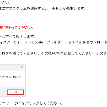
ださい。
トウェアのソースコードは、
https://vaio.com/opensource/
またはその他
種に本プログラムを適用すると、不具合が発生します。
れぞれのオープンソースソフトウェアについて指定されているライ
リバースエンジニアリング、逆アセンブル、逆コンパイル等のソー
る状態で行ってください。
品として、本製品における使用を条件に許諾されています。お客さま
たはその構成部分を許諾ソフトウェアから分離して使用しないもの
ョンはすべて終了します。
、VAIOまたは第三者の著作権等の権利を侵害する行為を行っては
ク（C:）］－［Update］フォルダー（ファイルをダウンロードしたフ
れている商標または表示を取り除くこと、変更すること、または覆
ログを閉じてください。その後PCを再起動してください。」のダイ
ソフトウェアが自動的に許諾ソフトウェアで用いるためのデータフ
看做されるものとします。
用許諾、貸与またはリースその他の方法で第三者に使用させてはな
品と一体としてのみお客さまの許諾ソフトウェアに関する権利のす
を保有することはできず、許諾ソフトウェアの一切（すべての構成
書を含みます）を譲渡し、かつ譲受人が本契約の条項に同意するこ
は、VAIOまたはVAIOが本契約に基づきお客さまに対して使用許
、お客さまは許諾ソフトウェアに関して本契約に基づき許諾された
ので、[はい]をクリックしてください。
関する情報の収集）