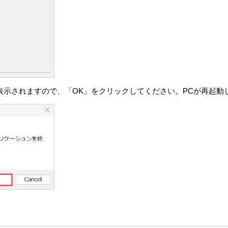
に、本情報を、VAIOが、本製品、許諾ソフトウェアまたは対象外
します。
たは許容される範囲において、違法行為、犯罪行為その他の問題行為
を保有し、利用し、警察・政府機関を含む第三者に開示することが
さまの居住国外に送信され、処理、保管されることがあります。本情報
三者によって処理されます。それらの国においては、データ保護お
するお客さまの権利が制限される場合があります。VAIOは、本
く合理的な努力をいたします。ただし、VAIOは、かかる措置や
表示されますので、「OK」をクリックしてください。PCが再起動
本情報のみによっても、本情報をその他の情報と組み合わせること
さま個人を特定する目的では使用しません。許諾ソフトウェアが収集
報は含みません。VAIOのプライバシーポリシーについては、
https://
ウェアにエラー、バグ等の不具合がないこと、若しくは許諾ソフト
害を与えないことを保証しません。ただし、VAIOおよび原権利
えるソフトウェア若しくはバージョンアップの提供による許諾ソフ
ソフトウェアについての問い合わせ先の通知を行うことがあります
がその裁量により定めるものとします。また、VAIOおよび原権利者
許諾ソフトウェア以外の製品、ソフトウェアまたはネットワークサ