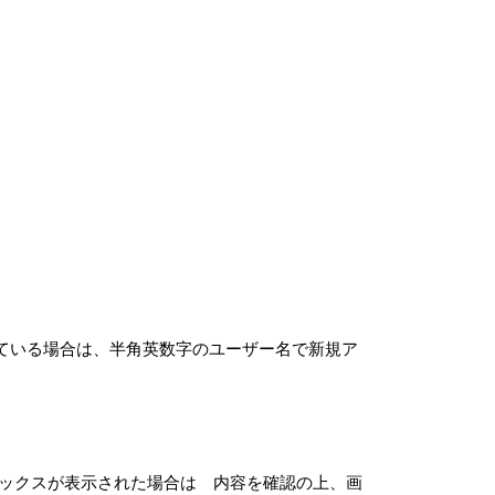
の他知的財産権に関する法令によって保護されてい
フトウェアの著作権等の知的財産権はお客さまに移
1部を使用する権利をいいます。
たり、これに対する修正、追加等の改変をすること
ィアまたは、お客さまが作成したシステムリカバリ
た、または本製品にプリインストールされていた許
え、許諾ソフトウェアを本製品に再インストールす
ている場合は、半角英数字のユーザー名で新規ア
またはその派生物であり、かつ②本契約の規定と異
で開示または頒布する義務、対象となるソフトウェ
ic License (GPL) やGNU
ェアを含むがこれに限らない。）（以下「オープンソースソフトウ
ボックスが表示された場合は 内容を確認の上、画