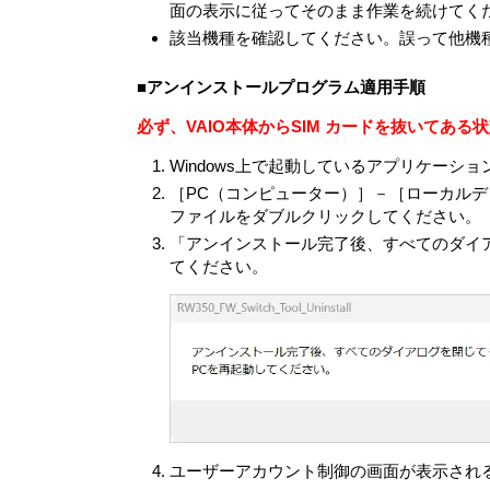
面の表示に従ってそのまま作業を続けてく
VAIOが開示するオープンソースソフ
該当機種を確認してください。誤って他機
オープンソースソフトウェアには、そ
第4条（権利の制限）
■アンインストールプログラム適用手順
お客さまは、許諾ソフトウェアに関し
す。
必ず、VAIO本体からSIM カードを抜いてあ
各許諾ソフトウェアはそれぞれ1つの製
合を除き、許諾ソフトウェアの一部ま
Windows上で起動しているアプリケーシ
お客さまは、許諾ソフトウェアを用いて
［PC（コンピューター）］－［ローカルディス
ファイルをダブルクリックしてください。
お客さまは、許諾ソフトウェアに付さ
「アンインストール完了後、すべてのダイア
許諾ソフトウェアの使用に伴い、許諾
てください。
データファイルは許諾ソフトウェアと
お客さまは、許諾ソフトウェアを再使
お客さまは、本契約に基づいて、本製
お客さまは許諾ソフトウェアの複製物
書、リカバリーメディアおよび本契約
第5条 （許諾ソフトウェアの権利）
許諾ソフトウェアに関する著作権等一切の権利
下原権利者とします）に帰属するものとし
ユーザーアカウント制御の画面が表示される
第6条（許諾ソフトウェアによる本製品等に