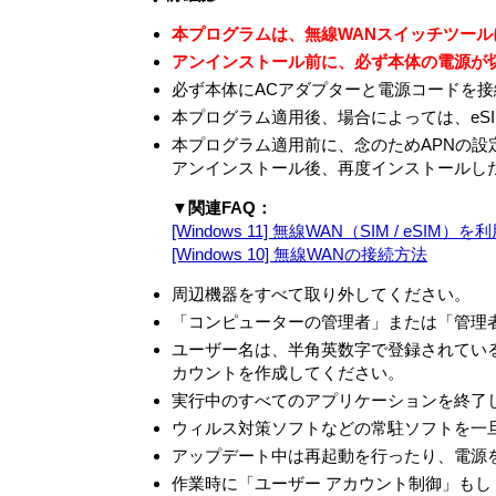
るものです。
本プログラムは、無線WANスイッチツー
第1条 （総則）
アンインストール前に、必ず本体の電源が切
許諾ソフトウェアは、日本国内外の著作権
必ず本体にACアダプターと電源コードを
ます。許諾ソフトウェアは、本契約の条件に
本プログラム適用後、場合によっては、eS
転いたしません。
本プログラム適用前に、念のためAPNの設
第2条 （使用権）
アンインストール後、再度インストールし
VAIOは、許諾ソフトウェアの非独占
▼関連FAQ：
本契約によって生ずる許諾ソフトウェア
[Windows 11] 無線WAN（SIM / e
本契約に別途の定めのある場合を除き
[Windows 10] 無線WANの接続方法
ができません。本製品に同梱されてい
ーメディア（以下併せてリカバリーメ
周辺機器をすべて取り外してください。
諾ソフトウェアが何らかの理由で使用
「コンピューターの管理者」または「管理者
るためにのみ使用することができるも
ユーザー名は、半角英数字で登録されてい
第3条 （オープンソース）
カウントを作成してください。
対象外ソフトウェアには、①ソースコ
実行中のすべてのアプリケーションを終了
なる定めの適用を受けるソフトウェア
ウィルス対策ソフトなどの常駐ソフトを一
アを任意の第三者に対して自由に使用許諾させる
アップデート中は再起動を行ったり、電源
Lesser/Library General P
ェア」とします）が含まれることがあ
作業時に「ユーザー アカウント制御」も