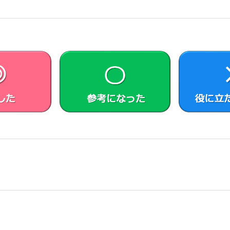
IOまたは原権利者が提供する場合も含みます）は、当該ソフトウ
AIOおよび原権利者は、許諾ソフトウェアの稼動が依存するこれ
び将来に亘って正常に稼動することを保証いたしません。
AIOの指定する第三者のサーバーに本製品を接続した際に許諾ソフト
動アップデートの機能を用いない旨設定した場合、または、アップ
拒否した場合、お客さまによる許諾ソフトウェアの使用に関してV
者の損害賠償責任は、当該損害がVAIOまたは原権利者の故意または
に限定され且つお客さまが証明する本製品の購入代金を上限としま
ことや許諾ソフトウェアが中断なく稼働することを保証しません。
への危険、有体物または環境に対する重大な損害に繋がる用途（例
置または兵器）を想定しては設計されていません。VAIOおよび
保証しません。
とにより、第三者との間で著作権、特許権その他の知的財産権の侵
および原権利者に一切の迷惑をかけないものとします。
ト）
に際し、日本国内外の著作権法並びに著作者の権利およびこれに隣
フトウェアのうち、著作物の複製、保存および復元等を伴う機能の
ため、かかる許諾ソフトウェアによる複製、保存、復元等の頻度の