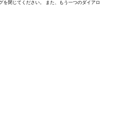
クしてダイアログを閉じてください。 また、もう一つのダイアロ
フトウェアおよびお客さまによるそれらの使用に関
AIOは当該本情報を本条の規定に従い、使用また
いた場合には、本情報の使用または保管はかかる別
、使用頻度情報（お客さまがどの機能を稼働状態に
は開示できるものとします。
管理
またはサービスに関する情報の提供。ただし、かかる