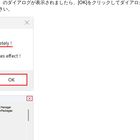
lled completely!」のダイアログが表示されましたら、[OK]をクリッ
さい。
ウェアの一部が、本製品、本製品上の許諾ソフトウェア、対象外ソ
報」といいます）を、収集し、VAIOに送信することがあります。V
フトウェア使用時に別途条件が提示され、お客さまに同意をいただ
号
状況
たは許諾対象外のソフトウェアの構成情報
たは許諾対象外のソフトウェア、若しくはそれらの機能の使用状況
みます）
報
「本目的」とします）のために、法律の定めに従い、保管、使用また
時に発生するエラーまたはバグの管理
ト版/アップグレード版を提供するための許諾ソフトウェアの機能の
第三者による位置情報を利用した製品またはサービスの提供
情報、またはVAIO、VAIOの指定する第三者によるVAIOの製品
だいたうえで行います。
関してより使いやすいソフトウェア製品の設計および開発
およびサービスの開発・性能向上
従い、第三者に開示できるものとします。