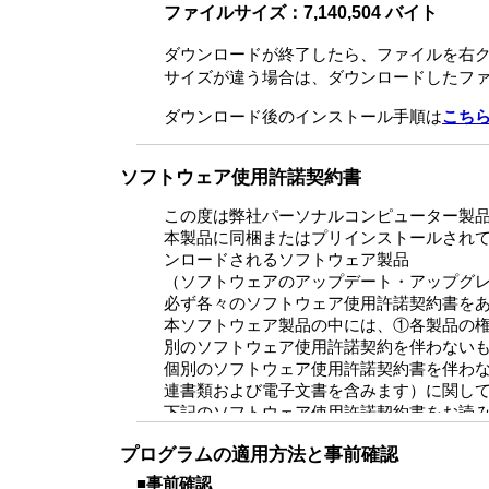
ファイルサイズ：7,140,504 バイト
ダウンロードが終了したら、ファイルを右
サイズが違う場合は、ダウンロードしたフ
ダウンロード後のインストール手順は
こち
ソフトウェア使用許諾契約書
この度は弊社パーソナルコンピューター製
本製品に同梱またはプリインストールされ
ンロードされるソフトウェア製品
（ソフトウェアのアップデート・アップグ
必ず各々のソフトウェア使用許諾契約書を
本ソフトウェア製品の中には、①各製品の
別のソフトウェア使用許諾契約を伴わない
個別のソフトウェア使用許諾契約書を伴わ
連書類および電子文書を含みます）に関し
下記のソフトウェア使用許諾契約書をお読
だいたものとします。
プログラムの適用方法と事前確認
本契約は、お客さま（以下「お客さま」とし
■事前確認