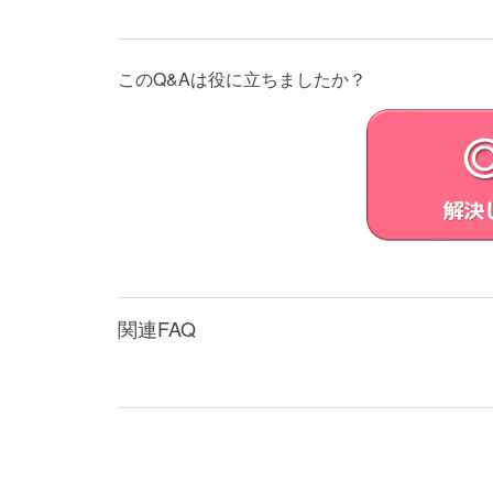
第三者が提供する場合に限られず、VA
中止または中断する場合があります。V
スが中断なく正常に作動することおよ
このQ&Aは役に立ちましたか？
許諾ソフトウェアにはVAIOまたはV
ものがあります。お客さまが、この自
で且つお客さまがアップデートの実行を
お客さまに対するVAIOおよび原権利
まに直接且つ現実に生じた通常の損害
第8条（用途の限定）
VAIOは許諾ソフトウェアに不具合がない
ソフトウェアの不具合や中断が生命、身体
制御、通信システム、航空管制、生命維持装
性が要求される用途に合致することを一切
関連FAQ
第9条（第三者に対する責任）
お客さまが許諾ソフトウェアを使用するこ
が自らの費用で解決するものとし、VAIO
第10条 （著作権保護および自動アップデー
お客さまは、許諾ソフトウェアの使用
る法令に従うものとします。又、許諾ソ
VAIOが、当該著作物の著作権保護の