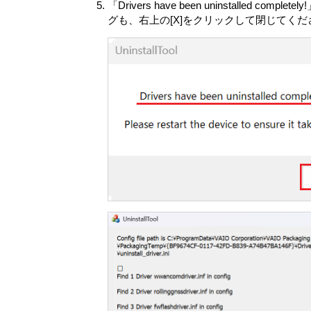
「Drivers have been uninsta
グも、右上の[X]をクリックして閉じてくだ
本製品の使用開始に伴い、許諾ソフト
する次の各号に揚げる情報（以下「本情
は保管します。ただし、特定の許諾ソ
途の条件に従います。
(ア) 自動的に生成される本製品のID番
(イ) 本製品およびその構成部分の稼働
(ウ) 本製品、許諾ソフトウェア、ま
(エ) 本製品、許諾ソフトウェア、ま
したかおよび関連する統計データを含
(オ) 本製品の現在地情報などの位置情
VAIOは、本情報を下記の目的（以下
(ア) 本製品の機能および本製品使用
(イ) 許諾ソフトウェアのアップデー
(ウ) VAIOまたはVAIOが認めた
(エ) 本製品のアップグレードに関する
情報提供は別途お客さまの同意をいた
(オ) VAIOの製品およびサービスに
(カ) VAIOまたは第三者による製品
(キ) 適用法令等の遵守
VAIOは、本情報を次に定める条件に