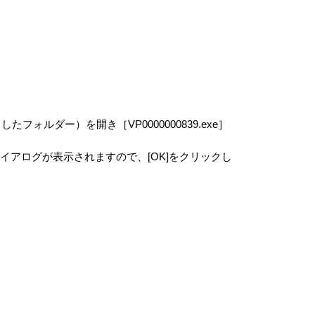
VAIOの指定するサイトをご確認ください。
センス条件が適用されます。
スコード解析作業を行ってはならないものとしま
は、別途VAIOが付属ドキュメント等で定める場
とします。
ならないものとします。
ォルダー）を開き［VP0000000839.exe］
い隠すことはできません。
アログが表示されますので、[OK]をクリックし
ァイルを作成する場合があります。この場合、当該
らないものとします。
べてを譲渡することができます。ただしその場合、
部分、媒体、マニュアルなどの関連書類、電子文
とを条件とします。
諾を行うための権利をVAIOが認めた原権利者（以
使用権以外の権利を有しないものとします。