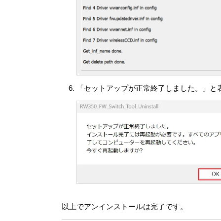
(ア) VAIOは、本目的の遂行のため
う第三者に開示し、共有できるものと
(イ) VAIOは、法令で要求され、ま
は第三者の権利を守るために、本情報
本情報は、本目的の遂行のために、お客
本目的遂行のための業務を委託する第
居住国の法律と同等でなく、本情報に関
切な技術的措置を講じ、体制を維持すべ
「セットアップが正常終了しました。」と
とを保証するのものではありません。
許諾ソフトウェアによって収集される
できません。VAIOは、本情報をお客
mailアドレスなど、個人を特定する情
第7条 （責任の範囲）
VAIOおよび原権利者は、許諾ソフト
ェアの使用がお客さまおよび第三者に損
め、許諾ソフトウェアの一部を書き換
換または許諾ソフトウェア中の他社製
プの提供方法はVAIOまたは原権利者
していないことを保証いたしません。
以上でアンインストールは完了です。
許諾ソフトウェアの稼動が依存する、