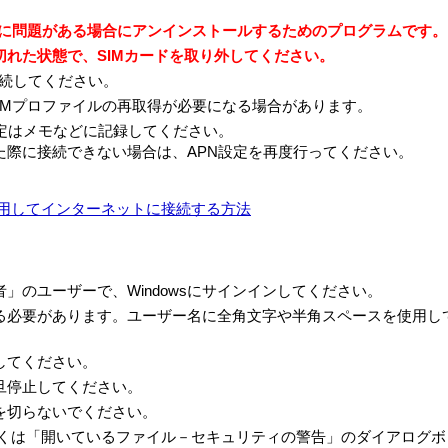
ルに問題がある場合にアンインストールするためのプログラムです。
れた状態で、SIMカードを取り外してください。
法並びに著作者の権利およびこれに隣接する権利に関する諸条約そ
接続してください。
従いVAIOからお客さまに対して使用許諾されるもので、許諾ソ
IMプロファイルの再取得が必要になる場合があります。
定はメモなどに記録してください。
た際に接続できない場合は、APN設定を再度行ってください。
的な使用権をお客さまに許諾します。
の使用権とは、本製品においてのみ、お客さまが許諾ソフトウェア
SIM）を利用してインターネットに接続する方法
、お客さまは、許諾ソフトウェアの全部または一部を複製、複写し
るシステムリカバリーメディア、アプリケーションリカバリーメデ
ディアとします）は、本製品に同梱されお客さまがインストールし
不能となった場合に、本製品から当該許諾ソフトウェアを削除のう
」のユーザーで、Windowsにサインインしてください。
のとします。
る必要があります。ユーザー名に全角文字や半角スペースを使用し
ードの形式でまたは無償で公に入手可能なソフトウェアを含むもの
してください。
（対象となるソフトウェアおよびその派生物をソースコードの形式
旦停止してください。
義務等を含むがこれに限られない。また、これにはGNU General Publ
を切らないでください。
ublic License (LGPL) に基づいてライセンスされているソフトウ
ります。
しくは「開いているファイル－セキュリティの警告」のダイアログ