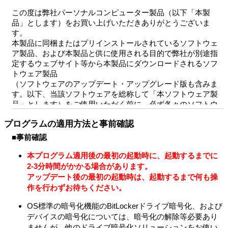
この度は弊社パーソナルコンピューター製品（以下「本製
品」とします）をお買い上げいただきありがとうございま
す。
本製品に同梱またはプリインストールされているソフトウェ
ア製品、および本製品と供に使用される目的で弊社が別途指
定するウェブサイト等から本製品にダウンロードされるソフ
トウェア製品
（ソフトウェアのアップデート・アップグレード版も含みま
す。以下、当該ソフトウェアを総称して「本ソフトウェア製
品」とします）をご使用いただく前に、必ず各々のソフトウ
ェア使用許諾契約書をあらかじめお読みください。
プログラムの適用方法と事前確認
本ソフトウェア製品の中には、①各製品の権利者が定めるソ
フトウェア使用許諾契約書を伴うもの（以下「対象外ソフト
■事前確認
ウェア」とします）と、②そのような個別のソフトウェア使
用許諾契約を伴わないものがあります。
本プログラム適用後の最初の起動時に、起動するまでに
個別のソフトウェア使用許諾契約書を伴わない各々のソフト
2-3分時間がかかる場合があります。
ウェア（以下「許諾ソフトウェア」とし、コンピューターソ
アップデート後の最初の起動時は、起動するまで何も操
フトウェア、媒体、マニュアルなどの関連書類および電子文
作を行わずお待ちください。
書を含みます）に関しては、
下記のソフトウェア使用許諾契約書をお読みください。お客
OS標準の暗号化機能のBitLockerドライブ暗号化、および
さまによる許諾ソフトウェアの使用開始をもって、下記のソ
デバイスの暗号化については、暗号化の解除等必要あり
フトウェア使用許諾契約書にご同意いただいたものとしま
ませんが、他のドライブ暗号化ソリューションをお使い