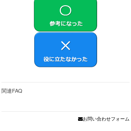
く、本情報に関するお客さまの権利が制限される場合が
あります。VAIOは、本情報に対する不正なアクセスや漏
洩を防ぐための適切な技術的措置を講じ、体制を維持す
べく合理的な努力をいたします。ただし、VAIOは、かか
る措置や体制により、不正アクセスや情報漏洩が生じな
いことを保証するのものではありません。
許諾ソフトウェアによって収集される本情報には、氏
名、住所、電話番号、E-mail アドレスなど、一般に個人
を直接識別できる情報は含まれません。ただし、収集さ
れる本情報の内容によっては、他の情報と組み合わせる
ことでお客様を識別できる可能性があります。VAIO は、
これらの情報をお客様個人を特定する目的では使用せ
ず、またお客様の同意なく個人を識別するための照合を
行うことはありません。VAIOのプライバシーポリシーに
関連FAQ
ついては、
https://vaio.com/privacy/
をご参照ください。
第7条 （責任の範囲）
VAIOおよび原権利者は、許諾ソフトウェアにエラー、バ
グ等の不具合がないこと、若しくは許諾ソフトウェアが
中断なく稼動することまたは許諾ソフトウェアの使用が
お問い合わせフォーム
お客さまおよび第三者に損害を与えないことを保証しま
せん。ただし、VAIOおよび原権利者は、当該エラー、バ