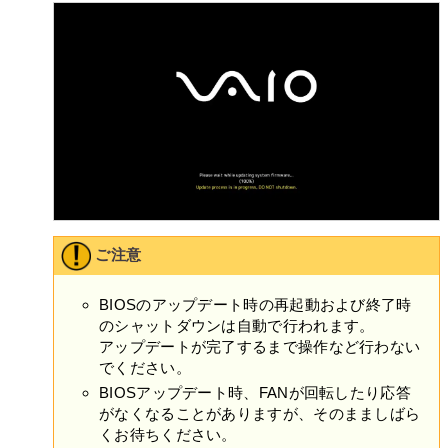
許諾ソフトウェアに関する著作権等一切の権利は、VAIOまた
はVAIOが本契約に基づきお客さまに対して使用許諾を行うた
めの権利をVAIOが認めた原権利者（以下原権利者とします）
に帰属するものとし、お客さまは許諾ソフトウェアに関して
本契約に基づき許諾された使用権以外の権利を有しないもの
とします。
第6条（許諾ソフトウェアによる本製品等に関する情報の収
集）
本製品の使用開始に伴い、許諾ソフトウェアの一部が、
本製品、本製品上の許諾ソフトウェア、対象外ソフトウ
ェアおよびお客さまによるそれらの使用に関する次の各
ご注意
号に揚げる情報（以下「本情報」といいます）を、収集
し、VAIOに送信することがあります。VAIOは当該本情報
BIOSのアップデート時の再起動および終了時
を本条の規定に従い、使用または保管します。ただし、
のシャットダウンは自動で行われます。
特定の許諾ソフトウェア使用時に別途条件が提示され、
アップデートが完了するまで操作など行わない
お客さまに同意をいただいた場合には、本情報の使用ま
でください。
たは保管はかかる別途の条件に従います。
BIOSアップデート時、FANが回転したり応答
(ア) 自動的に生成される本製品のID番号
がなくなることがありますが、そのまましばら
(イ) 本製品およびその構成部分の稼働状況
くお待ちください。
(ウ) 本製品、許諾ソフトウェア、または許諾対象外のソ