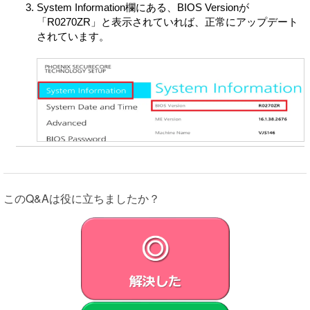
System Information欄にある、BIOS Versionが
(カ) VAIOまたは第三者による製品およびサービスの開
「R0270ZR」と表示されていれば、正常にアップデート
発・性能向上
されています。
(キ) 適用法令等の遵守
VAIOは、本情報を次に定める条件に従い、第三者に開示
できるものとします。
(ア) VAIOは、本目的の遂行のために、本情報を、VAIO
が、本製品、許諾ソフトウェアまたは対象外ソフトウェ
アに関して取引を行っているまたは将来行う第三者に開
示し、共有できるものとします。
(イ) VAIOは、法令で要求され、または許容される範囲
において、違法行為、犯罪行為その他の問題行為から、
苦情、クレーム、申立を調査し、VAIOまたは第三者の権
利を守るために、本情報を保有し、利用し、警察・政府
このQ&Aは役に立ちましたか？
機関を含む第三者に開示することができるものとしま
す。
本情報は、本目的の遂行のために、お客さまの居住国外
に送信され、処理、保管されることがあります。本情報
はお客さまの居住国外でVAIOまたはVAIOが本目的遂行の
ための業務を委託する第三者によって処理されます。そ
れらの国においては、データ保護およびプライバシーに
関する法律の保護がお客さまの居住国の法律と同等でな