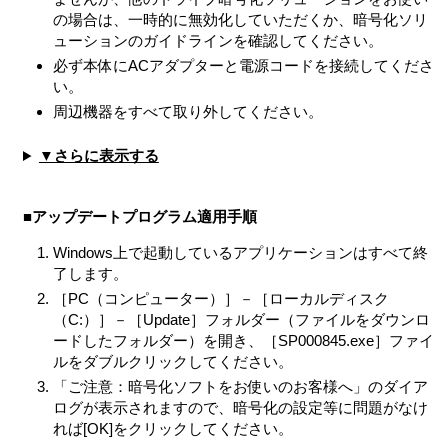
す。
の場合は、一時的に無効化していただくか、暗号化ソリ
ューションのガイドラインを確認してください。
本契約は、お客さま（以下「お客さま」とします）とVAIO株
必ず本体にACアダプターと電源コードを接続してくださ
式会社（以下「VAIO」とします）との間での許諾ソフトウェ
い。
アの使用権の許諾に関する条件を定めるものです。
周辺機器をすべて取り外してください。
第1条 （総則）
許諾ソフトウェアは、日本国内外の著作権法並びに著作者の
▼さらに表示する
権利およびこれに隣接する権利に関する諸条約その他知的財
産権に関する法令によって保護されています。許諾ソフトウ
■アップデートプログラム適用手順
ェアは、本契約の条件に従いVAIOからお客さまに対して使用
許諾されるもので、許諾ソフトウェアの著作権等の知的財産
Windows上で起動しているアプリケーションはすべて終
権はお客さまに移転いたしません。
了します。
第2条 （使用権）
［PC（コンピューター）］－［ローカルディスク
VAIOは、許諾ソフトウェアの非独占的な使用権をお客さ
（C:）］－［Update］フォルダー（ファイルをダウンロ
まに許諾します。
ードしたフォルダー）を開き、［SP000845.exe］ファイ
ルをダブルクリックしてください。
本契約によって生ずる許諾ソフトウェアの使用権とは、
本製品においてのみ、お客さまが許諾ソフトウェア1部を
「ご注意：暗号化ソフトをお使いのお客様へ」のダイア
使用する権利をいいます。
ログが表示されますので、暗号化の設定等に問題がなけ
れば[OK]をクリックしてください。
本契約に別途の定めのある場合を除き、お客さまは、許