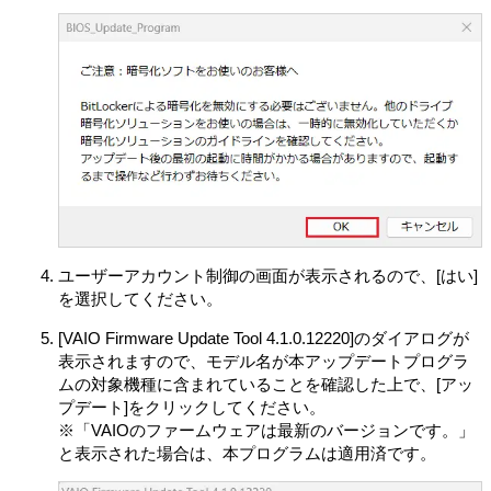
諾ソフトウェアの全部または一部を複製、複写したり、
これに対する修正、追加等の改変をすることができませ
ん。本製品に同梱されているシステムリカバリーメディ
ア、アプリケーションリカバリーメディアまたは、お客
さまが作成したシステムリカバリーメディア（以下併せ
てリカバリーメディアとします）は、本製品に同梱され
お客さまがインストールした、または本製品にプリイン
ストールされていた許諾ソフトウェアが何らかの理由で
使用不能となった場合に、本製品から当該許諾ソフトウ
ェアを削除のうえ、許諾ソフトウェアを本製品に再イン
ストールするためにのみ使用することができるものとし
ます。
ユーザーアカウント制御の画面が表示されるので、[はい]
第3条 （オープンソース）
を選択してください。
対象外ソフトウェアには、①ソースコードの形式でまた
は無償で公に入手可能なソフトウェアを含むものまたは
[VAIO Firmware Update Tool 4.1.0.12220]のダイアログが
その派生物であり、かつ②本契約の規定と異なる定めの
表示されますので、モデル名が本アップデートプログラ
適用を受けるソフトウェア（対象となるソフトウェアお
ムの対象機種に含まれていることを確認した上で、[アッ
よびその派生物をソースコードの形式で開示または頒布
プデート]をクリックしてください。
する義務、対象となるソフトウェアを任意の第三者に対
※「VAIOのファームウェアは最新のバージョンです。」
して自由に使用許諾させる義務等を含むがこれに限られ
と表示された場合は、本プログラムは適用済です。
ない。また、これにはGNU General Public License (GPL)