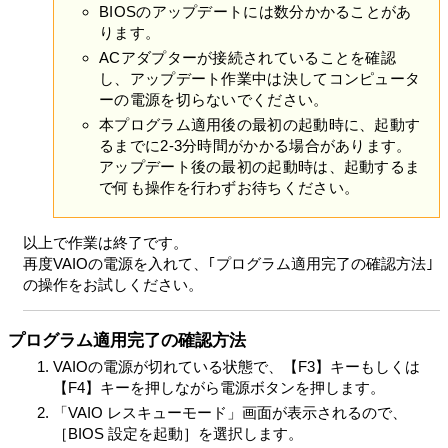
BIOSのアップデートには数分かかることがあ
フトウェアの構成情報
ります。
(エ) 本製品、許諾ソフトウェア、または許諾対象外のソ
ACアダプターが接続されていることを確認
フトウェア、若しくはそれらの機能の使用状況、使用頻
し、アップデート作業中は決してコンピュータ
度情報（お客さまがどの機能を稼働状態にしたかおよび
ーの電源を切らないでください。
関連する統計データを含みます）
(オ) 本製品の現在地情報などの位置情報
本プログラム適用後の最初の起動時に、起動す
るまでに2-3分時間がかかる場合があります。
VAIOは、本情報を下記の目的（以下「本目的」としま
アップデート後の最初の起動時は、起動するま
す）のために、法律の定めに従い、保管、使用または開
で何も操作を行わずお待ちください。
示できるものとします。
(ア) 本製品の機能および本製品使用時に発生するエラー
またはバグの管理
以上で作業は終了です。
(イ) 許諾ソフトウェアのアップデート版/アップグレー
再度VAIOの電源を入れて、｢プログラム適用完了の確認方法｣
ド版を提供するための許諾ソフトウェアの機能の管理
の操作をお試しください。
(ウ) VAIOまたはVAIOが認めた第三者による位置情報を
利用した製品またはサービスの提供
(エ) 本製品のアップグレードに関する情報、または
プログラム適用完了の確認方法
VAIO、VAIOの指定する第三者によるVAIOの製品または
VAIOの電源が切れている状態で、【F3】キーもしくは
サービスに関する情報の提供。ただし、かかる情報提供
【F4】キーを押しながら電源ボタンを押します。
は別途お客さまの同意をいただいたうえで行います。
「VAIO レスキューモード」画面が表示されるので、
(オ) VAIOの製品およびサービスに関してより使いやす
［BIOS 設定を起動］を選択します。
いソフトウェア製品の設計および開発