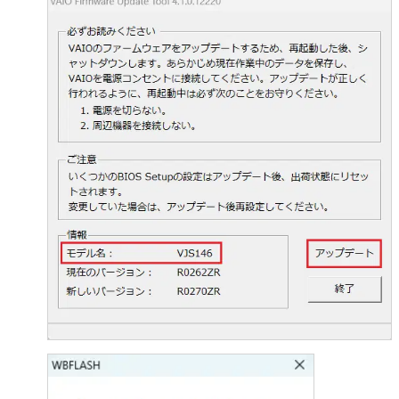
やGNU Lesser/Library General Public License (LGPL) に
基づいてライセンスされているソフトウェアを含むがこ
れに限らない。）（以下「オープンソースソフトウェ
ア」とします）が含まれることがあります。
VAIOが開示するオープンソースソフトウェアのソースコ
ードは、
https://vaio.com/opensource/
またはその他VAIO
の指定するサイトをご確認ください。
オープンソースソフトウェアには、それぞれのオープン
ソースソフトウェアについて指定されているライセンス
条件が適用されます。
第4条（権利の制限）
お客さまは、許諾ソフトウェアに関しリバースエンジニ
アリング、逆アセンブル、逆コンパイル等のソースコー
ド解析作業を行ってはならないものとします。
各許諾ソフトウェアはそれぞれ1つの製品として、本製品
における使用を条件に許諾されています。お客さまは、
別途VAIOが付属ドキュメント等で定める場合を除き、許
諾ソフトウェアの一部またはその構成部分を許諾ソフト
ウェアから分離して使用しないものとします。
お客さまは、許諾ソフトウェアを用いて、VAIOまたは第
三者の著作権等の権利を侵害する行為を行ってはならな