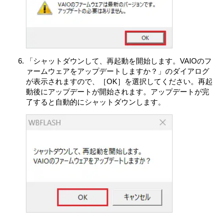
いものとします。
お客さまは、許諾ソフトウェアに付されている商標また
は表示を取り除くこと、変更すること、または覆い隠す
ことはできません。
許諾ソフトウェアの使用に伴い、許諾ソフトウェアが自
「シャットダウンして、再起動を開始します。VAIOのフ
動的に許諾ソフトウェアで用いるためのデータファイル
ァームウェアをアップデートしますか？」のダイアログ
を作成する場合があります。この場合、当該データファ
が表示されますので、［OK］を選択してください。再起
イルは許諾ソフトウェアと看做されるものとします。
動後にアップデートが開始されます。アップデートが完
お客さまは、許諾ソフトウェアを再使用許諾、貸与また
了すると自動的にシャットダウンします。
はリースその他の方法で第三者に使用させてはならない
ものとします。
お客さまは、本契約に基づいて、本製品と一体としての
みお客さまの許諾ソフトウェアに関する権利のすべてを
譲渡することができます。ただしその場合、お客さまは
許諾ソフトウェアの複製物を保有することはできず、許
諾ソフトウェアの一切（すべての構成部分、媒体、マニ
ュアルなどの関連書類、電子文書、リカバリーメディア
および本契約書を含みます）を譲渡し、かつ譲受人が本
契約の条項に同意することを条件とします。
第5条 （許諾ソフトウェアの権利）