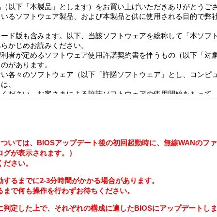
品（以下「本製品」とします）をお買い上げいただきありがとうご
ているソフトウェア製品、および本製品と供に使用される目的で弊
レード版も含みます。以下、当該ソフトウェアを総称して「本ソフ
あらかじめお読みください。
権利者が定めるソフトウェア使用許諾契約書を伴うもの（以下「対
ものがあります。
ない各々のソフトウェア（以下「許諾ソフトウェア」とし、コンピ
ては、
みください。お客さまによる許諾ソフトウェアの使用開始をもって
ます）とVAIO株式会社（以下「VAIO」とします）との間での許
載モデルについては、BIOSアップデート後の初回起動時に、無線WAN
ログが表示されます。）
法並びに著作者の権利およびこれに隣接する権利に関する諸条約そ
ください。
従いVAIOからお客さまに対して使用許諾されるもので、許諾ソ
するまでに2-3分時間がかかる場合があります。
るまで何も操作を行わずお待ちください。
判定した上で、それぞれの構成に適したBIOSにアップデートし
的な使用権をお客さまに許諾します。