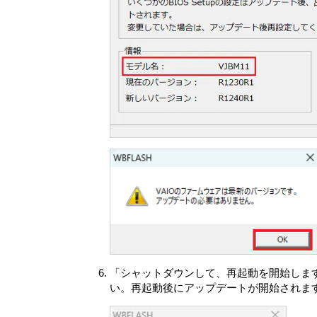
したかおよび関連する統計データを含
(オ) 本製品の現在地情報などの位置情
VAIOは、本情報を下記の目的（以下
(ア) 本製品の機能および本製品使用
(イ) 許諾ソフトウェアのアップデー
(ウ) VAIOまたはVAIOが認めた
(エ) 本製品のアップグレードに関する
情報提供は別途お客さまの同意をいた
(オ) VAIOの製品およびサービスに
(カ) VAIOまたは第三者による製品
(キ) 適用法令等の遵守
VAIOは、本情報を次に定める条件に
(ア) VAIOは、本目的の遂行のため
う第三者に開示し、共有できるものと
(イ) VAIOは、法令で要求され、ま
は第三者の権利を守るために、本情報
本情報は、本目的の遂行のために、お客
「シャットダウンして、再起動を開始します
本目的遂行のための業務を委託する第
い。再起動後にアップデートが開始されま
居住国の法律と同等でなく、本情報に関
切な技術的措置を講じ、体制を維持すべ