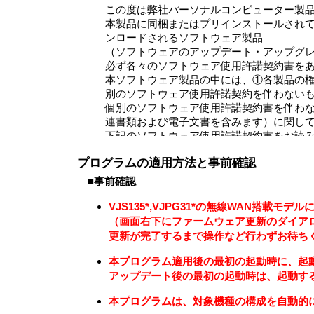
この度は弊社パーソナルコンピューター製
本製品に同梱またはプリインストールされ
ンロードされるソフトウェア製品
（ソフトウェアのアップデート・アップグ
必ず各々のソフトウェア使用許諾契約書を
本ソフトウェア製品の中には、①各製品の
別のソフトウェア使用許諾契約を伴わない
個別のソフトウェア使用許諾契約書を伴わ
連書類および電子文書を含みます）に関し
下記のソフトウェア使用許諾契約書をお読
だいたものとします。
プログラムの適用方法と事前確認
本契約は、お客さま（以下「お客さま」とし
■事前確認
るものです。
VJS135*,VJPG31*の無線WAN搭
第1条 （総則）
（画面右下にファームウェア更新のダイア
許諾ソフトウェアは、日本国内外の著作権
更新が完了するまで操作など行わずお待ち
ます。許諾ソフトウェアは、本契約の条件に
転いたしません。
本プログラム適用後の最初の起動時に、起動
アップデート後の最初の起動時は、起動す
第2条 （使用権）
本プログラムは、対象機種の構成を自動的に
VAIOは、許諾ソフトウェアの非独占