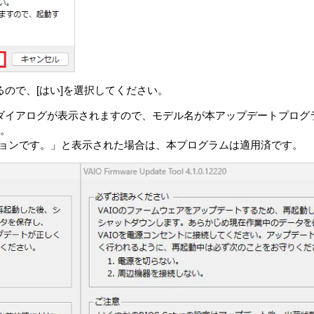
れている商標または表示を取り除くこと、変更すること、または覆
ソフトウェアが自動的に許諾ソフトウェアで用いるためのデータフ
看做されるものとします。
用許諾、貸与またはリースその他の方法で第三者に使用させてはな
品と一体としてのみお客さまの許諾ソフトウェアに関する権利のす
ので、[はい]を選択してください。
を保有することはできず、許諾ソフトウェアの一切（すべての構成
書を含みます）を譲渡し、かつ譲受人が本契約の条項に同意するこ
l 4.1.0.12220]のダイアログが表示されますので、モデル名が本アップ
い。
は、VAIOまたはVAIOが本契約に基づきお客さまに対して使用許
ジョンです。」と表示された場合は、本プログラムは適用済です。
、お客さまは許諾ソフトウェアに関して本契約に基づき許諾された
関する情報の収集）
ウェアの一部が、本製品、本製品上の許諾ソフトウェア、対象外ソ
報」といいます）を、収集し、VAIOに送信することがあります。V
フトウェア使用時に別途条件が提示され、お客さまに同意をいただ
号
状況
たは許諾対象外のソフトウェアの構成情報
たは許諾対象外のソフトウェア、若しくはそれらの機能の使用状況