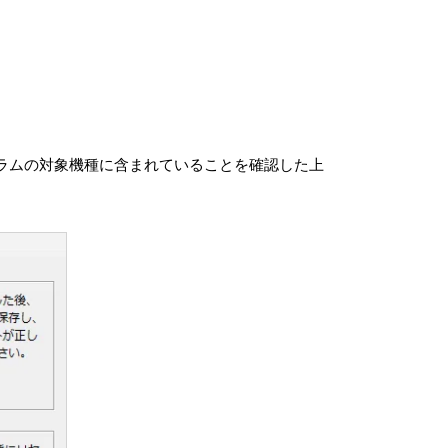
い隠すことはできません。
ァイルを作成する場合があります。この場合、当該
らないものとします。
べてを譲渡することができます。ただしその場合、
部分、媒体、マニュアルなどの関連書類、電子文
とを条件とします。
デートプログラムの対象機種に含まれていることを確認した上
諾を行うための権利をVAIOが認めた原権利者（以
使用権以外の権利を有しないものとします。
フトウェアおよびお客さまによるそれらの使用に関
AIOは当該本情報を本条の規定に従い、使用また
いた場合には、本情報の使用または保管はかかる別
、使用頻度情報（お客さまがどの機能を稼働状態に