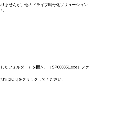
1部を使用する権利をいいます。
要ありませんが、他のドライブ暗号化ソリューション
たり、これに対する修正、追加等の改変をすること
い。
ィアまたは、お客さまが作成したシステムリカバリ
た、または本製品にプリインストールされていた許
え、許諾ソフトウェアを本製品に再インストールす
またはその派生物であり、かつ②本契約の規定と異
で開示または頒布する義務、対象となるソフトウェ
ic License (GPL) やGNU
ェアを含むがこれに限らない。）（以下「オープンソースソフトウ
フォルダー）を開き、［SP000851.exe］ファ
VAIOの指定するサイトをご確認ください。
センス条件が適用されます。
れば[OK]をクリックしてください。
スコード解析作業を行ってはならないものとしま
は、別途VAIOが付属ドキュメント等で定める場
とします。
ならないものとします。