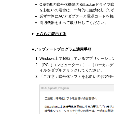
本契約によって生ずる許諾ソフトウェア
OS標準の暗号化機能のBitLockerド
本契約に別途の定めのある場合を除き
をお使いの場合は、一時的に無効化してい
ができません。本製品に同梱されてい
必ず本体にACアダプターと電源コードを
ーメディア（以下併せてリカバリーメ
周辺機器をすべて取り外してください。
諾ソフトウェアが何らかの理由で使用
るためにのみ使用することができるも
▼さらに表示する
第3条 （オープンソース）
対象外ソフトウェアには、①ソースコ
なる定めの適用を受けるソフトウェア
■アップデートプログラム適用手順
アを任意の第三者に対して自由に使用許諾させる
Lesser/Library General P
Windows上で起動しているアプリケーシ
ェア」とします）が含まれることがあ
［PC（コンピューター）］－［ローカルディス
VAIOが開示するオープンソースソフ
イルをダブルクリックしてください。
オープンソースソフトウェアには、そ
「ご注意：暗号化ソフトをお使いのお客様へ
第4条（権利の制限）
お客さまは、許諾ソフトウェアに関し
す。
各許諾ソフトウェアはそれぞれ1つの製
合を除き、許諾ソフトウェアの一部ま
お客さまは、許諾ソフトウェアを用いて