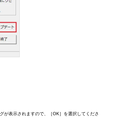
は開示できるものとします。
管理
またはサービスに関する情報の提供。ただし、かかる
ソフトウェアに関して取引を行っているまたは将来行
から、苦情、クレーム、申立を調査し、VAIOまた
できるものとします。
はお客さまの居住国外でVAIOまたはVAIOが
ログが表示されますので、［OK］を選択してくださ
よびプライバシーに関する法律の保護がお客さまの
情報に対する不正なアクセスや漏洩を防ぐための適
体制により、不正アクセスや情報漏洩が生じないこ