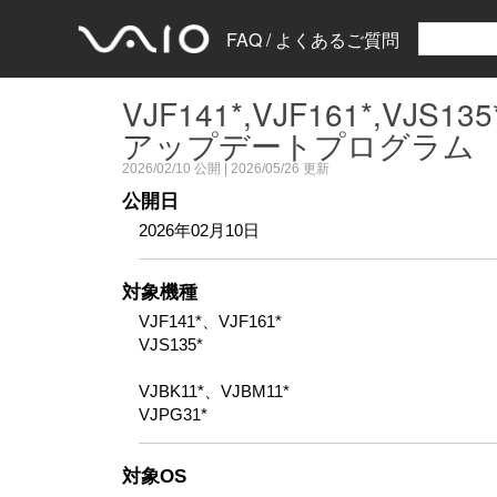
FAQ / よくあるご質問
VJF141*,VJF161*,VJS13
アップデートプログラム
2026/02/10
公開 |
2026/05/26
更新
公開日
2026年02月10日
対象機種
VJF141*、VJF161*
VJS135*
VJBK11*、VJBM11*
VJPG31*
対象OS