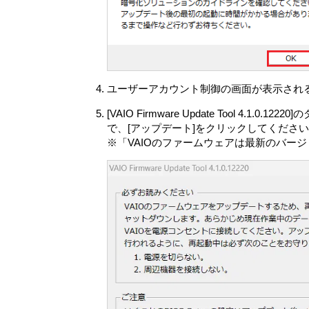
お客さまは、許諾ソフトウェアに付さ
許諾ソフトウェアの使用に伴い、許諾
データファイルは許諾ソフトウェアと
お客さまは、許諾ソフトウェアを再使
お客さまは、本契約に基づいて、本製
ユーザーアカウント制御の画面が表示される
お客さまは許諾ソフトウェアの複製物
書、リカバリーメディアおよび本契約
[VAIO Firmware Update Too
第5条 （許諾ソフトウェアの権利）
で、[アップデート]をクリックしてくださ
許諾ソフトウェアに関する著作権等一切の権利
※「VAIOのファームウェアは最新のバー
下原権利者とします）に帰属するものとし
第6条（許諾ソフトウェアによる本製品等に
本製品の使用開始に伴い、許諾ソフト
する次の各号に揚げる情報（以下「本情
は保管します。ただし、特定の許諾ソ
途の条件に従います。
(ア) 自動的に生成される本製品のID番
(イ) 本製品およびその構成部分の稼働
(ウ) 本製品、許諾ソフトウェア、ま
(エ) 本製品、許諾ソフトウェア、ま