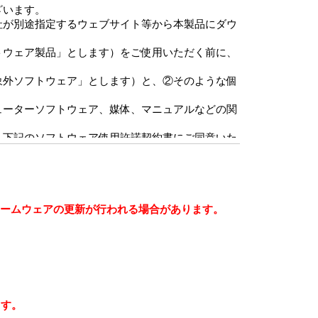
ざいます。
社が別途指定するウェブサイト等から本製品にダウ
トウェア製品」とします）をご使用いただく前に、
象外ソフトウェア」とします）と、②そのような個
ューターソフトウェア、媒体、マニュアルなどの関
、下記のソフトウェア使用許諾契約書にご同意いた
諾ソフトウェアの使用権の許諾に関する条件を定め
のファームウェアの更新が行われる場合があります。
の他知的財産権に関する法令によって保護されてい
フトウェアの著作権等の知的財産権はお客さまに移
ます。