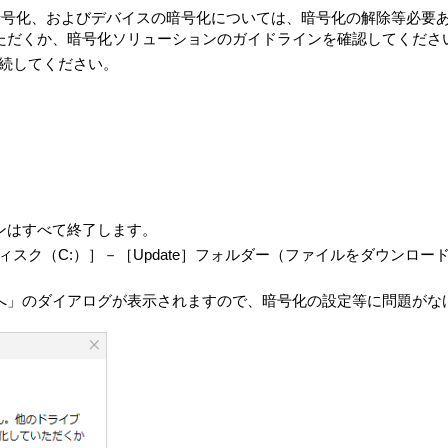
の使用権とは、本製品においてのみ、お客さまが許諾ソフトウェア
ライブ暗号化、およびデバイスの暗号化については、暗号化の解除等必
、お客さまは、許諾ソフトウェアの全部または一部を複製、複写し
ただくか、暗号化ソリューションのガイドラインを確認してくださ
るシステムリカバリーメディア、アプリケーションリカバリーメデ
接続してください。
ディアとします）は、本製品に同梱されお客さまがインストールし
不能となった場合に、本製品から当該許諾ソフトウェアを削除のう
のとします。
ードの形式でまたは無償で公に入手可能なソフトウェアを含むもの
（対象となるソフトウェアおよびその派生物をソースコードの形式
義務等を含むがこれに限られない。また、これにはGNU General Publ
ublic License (LGPL) に基づいてライセンスされているソフトウ
ョンはすべて終了します。
ります。
ク（C:）］－［Update］フォルダー（ファイルをダウンロードした
トウェアのソースコードは、
https://vaio.com/opensource/
またはその他
れぞれのオープンソースソフトウェアについて指定されているライ
」のダイアログが表示されますので、暗号化の設定等に問題がなけ
リバースエンジニアリング、逆アセンブル、逆コンパイル等のソー
品として、本製品における使用を条件に許諾されています。お客さま
たはその構成部分を許諾ソフトウェアから分離して使用しないもの
、VAIOまたは第三者の著作権等の権利を侵害する行為を行っては