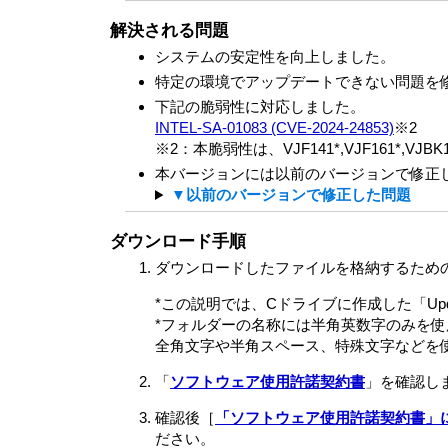
解決される問題
システムの安定性を向上しました。
特定の環境でアップデートできない問題を
下記の脆弱性に対応しました。
INTEL-SA-01083 (CVE-2024-24853)
※2
※2：本脆弱性は、VJF141*,VJF161*,VJB
本バージョンには以前のバージョンで修正
▼以前のバージョンで修正した問題
ダウンロード手順
ダウンロードしたファイルを格納するため
*この説明では、Cドライブに作成した「Up
*フォルダーの名称には半角英数字のみを
全角文字や半角スペース、特殊文字などを
「
ソフトウェア使用許諾契約書
」を確認し
確認後［
「ソフトウェア使用許諾契約書」
ださい。