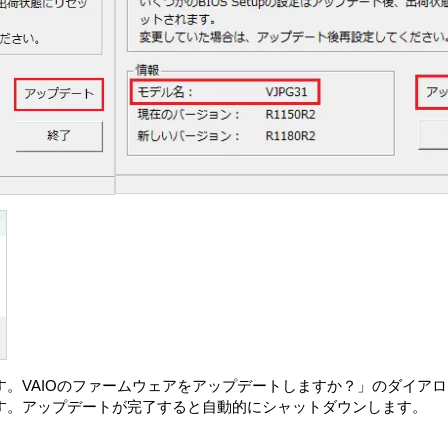
みます）
報
「本目的」とします）のために、法律の定めに従い、保管、使用また
時に発生するエラーまたはバグの管理
ト版/アップグレード版を提供するための許諾ソフトウェアの機能の
第三者による位置情報を利用した製品またはサービスの提供
情報、またはVAIO、VAIOの指定する第三者によるVAIOの製品
だいたうえで行います。
関してより使いやすいソフトウェア製品の設計および開発
およびサービスの開発・性能向上
従い、第三者に開示できるものとします。
に、本情報を、VAIOが、本製品、許諾ソフトウェアまたは対象外
します。
たは許容される範囲において、違法行為、犯罪行為その他の問題行為
を保有し、利用し、警察・政府機関を含む第三者に開示することが
さまの居住国外に送信され、処理、保管されることがあります。本情報
。VAIOのファームウェアをアップデートしますか？」のダイア
三者によって処理されます。それらの国においては、データ保護お
す。アップデートが完了すると自動的にシャットダウンします。
するお客さまの権利が制限される場合があります。VAIOは、本
く合理的な努力をいたします。ただし、VAIOは、かかる措置や