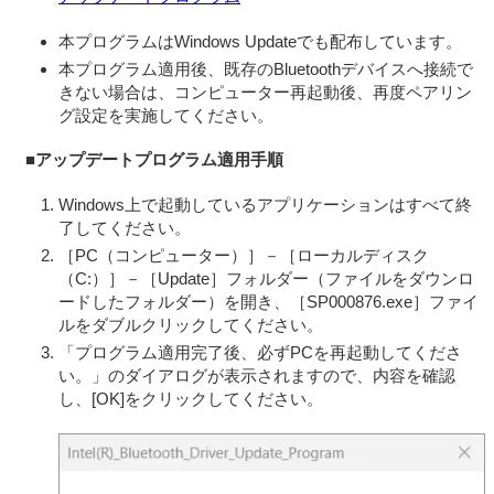
本契約は、お客さま（以下「お客さま」とします）とVAIO株
本プログラムはWindows Updateでも配布しています。
式会社（以下「VAIO」とします）との間での許諾ソフトウェ
本プログラム適用後、既存のBluetoothデバイスへ接続で
アの使用権の許諾に関する条件を定めるものです。
きない場合は、コンピューター再起動後、再度ペアリン
グ設定を実施してください。
第1条 （総則）
■アップデートプログラム適用手順
許諾ソフトウェアは、日本国内外の著作権法並びに著作者の
権利およびこれに隣接する権利に関する諸条約その他知的財
Windows上で起動しているアプリケーションはすべて終
了してください。
産権に関する法令によって保護されています。許諾ソフトウ
［PC（コンピューター）］－［ローカルディスク
ェアは、本契約の条件に従いVAIOからお客さまに対して使用
（C:）］－［Update］フォルダー（ファイルをダウンロ
許諾されるもので、許諾ソフトウェアの著作権等の知的財産
ードしたフォルダー）を開き、［SP000876.exe］ファイ
ルをダブルクリックしてください。
権はお客さまに移転いたしません。
「プログラム適用完了後、必ずPCを再起動してくださ
第2条 （使用権）
い。」のダイアログが表示されますので、内容を確認
VAIOは、許諾ソフトウェアの非独占的な使用権をお客さ
し、[OK]をクリックしてください。
まに許諾します。
本契約によって生ずる許諾ソフトウェアの使用権とは、
本製品においてのみ、お客さまが許諾ソフトウェア1部を