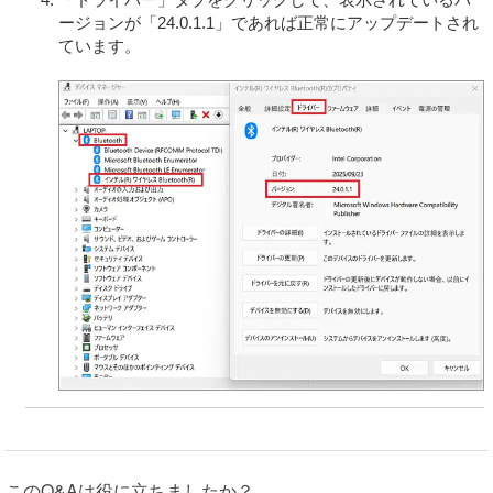
お客さまは、許諾ソフトウェアを用いて、VAIOまたは第
ージョンが「24.0.1.1」であれば正常にアップデートされ
三者の著作権等の権利を侵害する行為を行ってはならな
ています。
いものとします。
お客さまは、許諾ソフトウェアに付されている商標また
は表示を取り除くこと、変更すること、または覆い隠す
ことはできません。
許諾ソフトウェアの使用に伴い、許諾ソフトウェアが自
動的に許諾ソフトウェアで用いるためのデータファイル
を作成する場合があります。この場合、当該データファ
イルは許諾ソフトウェアと看做されるものとします。
お客さまは、許諾ソフトウェアを再使用許諾、貸与また
はリースその他の方法で第三者に使用させてはならない
ものとします。
お客さまは、本契約に基づいて、本製品と一体としての
みお客さまの許諾ソフトウェアに関する権利のすべてを
譲渡することができます。ただしその場合、お客さまは
許諾ソフトウェアの複製物を保有することはできず、許
諾ソフトウェアの一切（すべての構成部分、媒体、マニ
ュアルなどの関連書類、電子文書、リカバリーメディア
および本契約書を含みます）を譲渡し、かつ譲受人が本
このQ&Aは役に立ちましたか？