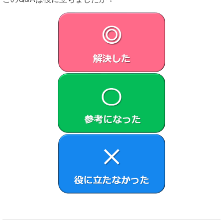
契約の条項に同意することを条件とします。
第5条 （許諾ソフトウェアの権利）
許諾ソフトウェアに関する著作権等一切の権利は、VAIOまた
はVAIOが本契約に基づきお客さまに対して使用許諾を行うた
めの権利をVAIOが認めた原権利者（以下原権利者とします）
に帰属するものとし、お客さまは許諾ソフトウェアに関して
本契約に基づき許諾された使用権以外の権利を有しないもの
とします。
第6条（許諾ソフトウェアによる本製品等に関する情報の収
集）
本製品の使用開始に伴い、許諾ソフトウェアの一部が、
本製品、本製品上の許諾ソフトウェア、対象外ソフトウ
ェアおよびお客さまによるそれらの使用に関する次の各
号に揚げる情報（以下「本情報」といいます）を、収集
し、VAIOに送信することがあります。VAIOは当該本情報
を本条の規定に従い、使用または保管します。ただし、
特定の許諾ソフトウェア使用時に別途条件が提示され、