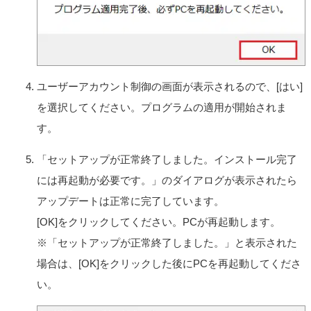
使用する権利をいいます。
本契約に別途の定めのある場合を除き、お客さまは、許
諾ソフトウェアの全部または一部を複製、複写したり、
これに対する修正、追加等の改変をすることができませ
ん。本製品に同梱されているシステムリカバリーメディ
ア、アプリケーションリカバリーメディアまたは、お客
ユーザーアカウント制御の画面が表示されるので、[はい]
さまが作成したシステムリカバリーメディア（以下併せ
てリカバリーメディアとします）は、本製品に同梱され
を選択してください。プログラムの適用が開始されま
お客さまがインストールした、または本製品にプリイン
す。
ストールされていた許諾ソフトウェアが何らかの理由で
使用不能となった場合に、本製品から当該許諾ソフトウ
「セットアップが正常終了しました。インストール完了
ェアを削除のうえ、許諾ソフトウェアを本製品に再イン
ストールするためにのみ使用することができるものとし
には再起動が必要です。」のダイアログが表示されたら
ます。
アップデートは正常に完了しています。
第3条 （オープンソース）
[OK]をクリックしてください。PCが再起動します。
対象外ソフトウェアには、①ソースコードの形式でまた
は無償で公に入手可能なソフトウェアを含むものまたは
※「セットアップが正常終了しました。」と表示された
その派生物であり、かつ②本契約の規定と異なる定めの
場合は、[OK]をクリックした後にPCを再起動してくださ
適用を受けるソフトウェア（対象となるソフトウェアお
い。
よびその派生物をソースコードの形式で開示または頒布
する義務、対象となるソフトウェアを任意の第三者に対