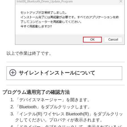
して自由に使用許諾させる義務等を含むがこれに限られ
ない。また、これにはGNU General Public License (GPL)
やGNU Lesser/Library General Public License (LGPL) に
基づいてライセンスされているソフトウェアを含むがこ
れに限らない。）（以下「オープンソースソフトウェ
ア」とします）が含まれることがあります。
VAIOが開示するオープンソースソフトウェアのソースコ
ードは、
https://vaio.com/opensource/
またはその他VAIO
の指定するサイトをご確認ください。
以上で作業は終了です。
オープンソースソフトウェアには、それぞれのオープン
ソースソフトウェアについて指定されているライセンス
条件が適用されます。
サイレントインストールについて
第4条（権利の制限）
お客さまは、許諾ソフトウェアに関しリバースエンジニ
アリング、逆アセンブル、逆コンパイル等のソースコー
プログラム適用完了の確認方法
ド解析作業を行ってはならないものとします。
「デバイスマネージャー」を開きます。
各許諾ソフトウェアはそれぞれ1つの製品として、本製品
「Bluetooth」をダブルクリックします。
における使用を条件に許諾されています。お客さまは、
別途VAIOが付属ドキュメント等で定める場合を除き、許
「インテル(R) ワイヤレス Bluetooth(R)」をダブルクリッ
諾ソフトウェアの一部またはその構成部分を許諾ソフト
クしてください。プロパティが表示されます。
ウェアから分離して使用しないものとします。
「ドライバー」タブをクリックして、表示されているバ