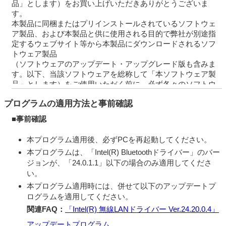
品」とします）をお買い上げいただきありがとうございま
す。
本製品に同梱またはプリインストールされているソフトウェ
ア製品、および本製品と供に使用される目的で弊社が別途指
定するウェブサイト等から本製品にダウンロードされるソフ
トウェア製品
（ソフトウェアのアップデート・アップグレード版も含みま
す。以下、当該ソフトウェアを総称して「本ソフトウェア製
品」とします）をご使用いただく前に、必ず各々のソフトウ
ェア使用許諾契約書をあらかじめお読みください。
プログラムの適用方法と事前確認
本ソフトウェア製品の中には、①各製品の権利者が定めるソ
フトウェア使用許諾契約書を伴うもの（以下「対象外ソフト
■事前確認
ウェア」とします）と、②そのような個別のソフトウェア使
用許諾契約を伴わないものがあります。
本プログラム適用後、必ずPCを再起動してください。
個別のソフトウェア使用許諾契約書を伴わない各々のソフト
本プログラムは、「Intel(R) Bluetoothドライバー」のバー
ウェア（以下「許諾ソフトウェア」とし、コンピューターソ
ジョンが、「24.0.1.1」以下の場合のみ適用してくださ
フトウェア、媒体、マニュアルなどの関連書類および電子文
い。
書を含みます）に関しては、
下記のソフトウェア使用許諾契約書をお読みください。お客
本プログラム適用時には、併せて以下のアップデートプ
さまによる許諾ソフトウェアの使用開始をもって、下記のソ
ログラムを適用してください。
フトウェア使用許諾契約書にご同意いただいたものとしま
関連FAQ：
「Intel(R) 無線LANドライバー Ver.24.20.0.4」
す。
アップデートプログラム