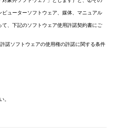
「対象外ソフトウェア」とします）と、②その
ンピューターソフトウェア、媒体、マニュアル
って、下記のソフトウェア使用許諾契約書にご
での許諾ソフトウェアの使用権の許諾に関する条件
約その他知的財産権に関する法令によって保護
ので、許諾ソフトウェアの著作権等の知的財産権
い。
ウェア1部を使用する権利をいいます。
写したり、これに対する修正、追加等の改変を
カバリーメディアまたは、お客さまが作成した
さまがインストールした、または本製品にプリ
該許諾ソフトウェアを削除のうえ、許諾ソフト