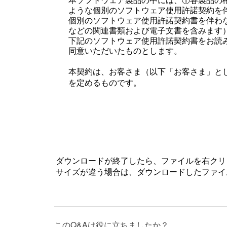
本ソフトウェア製品の中には、①各製品の
ような個別のソフトウェア使用許諾契約を
個別のソフトウェア使用許諾契約書を伴わ
などの関連書類および電子文書を含みます
下記のソフトウェア使用許諾契約書をお読
同意いただいたものとします。
本契約は、お客さま（以下「お客さま」とし
を定めるものです。
第1条 （総則）
許諾ソフトウェアは、日本国内外の著作権
されています。許諾ソフトウェアは、本契約
はお客さまに移転いたしません。
第2条 （使用権）
ダウンロードが終了したら、ファイルを右クリ
VAIOは、許諾ソフトウェアの非独占
サイズが違う場合は、ダウンロードしたファイ
本契約によって生ずる許諾ソフトウェ
本契約に別途の定めのある場合を除き
することができません。本製品に同梱
システムリカバリーメディア（以下併
このQ&Aは役に立ちましたか？
インストールされていた許諾ソフトウ