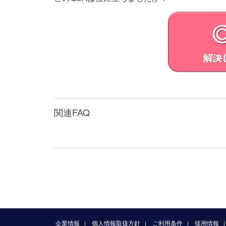
ウェアを本製品に再インストールする
第3条 （オープンソース）
対象外ソフトウェアには、①ソースコ
規定と異なる定めの適用を受けるソフ
となるソフトウェアを任意の第三者に対して自
(GPL) やGNU Lesser/Library
ープンソースソフトウェア」とします
VAIOが開示するオープンソースソフ
い。
関連FAQ
オープンソースソフトウェアには、そ
第4条（権利の制限）
お客さまは、許諾ソフトウェアに関し
とします。
各許諾ソフトウェアはそれぞれ1つの製
定める場合を除き、許諾ソフトウェア
お客さまは、許諾ソフトウェアを用いて
お客さまは、許諾ソフトウェアに付さ
許諾ソフトウェアの使用に伴い、許諾
企業情報
個人情報取扱方針
ご利用条件
採用情報