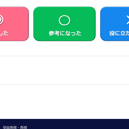
ためにのみ使用することができるものとします。
ードの形式でまたは無償で公に入手可能なソフトウェアを含む
トウェア（対象となるソフトウェアおよびその派生物をソース
由に使用許諾させる義務等を含むがこれに限られない。また、これにはG
 General Public License (LGPL) に基づいてライセン
）が含まれることがあります。
トウェアのソースコードは、
https://vaio.com/opensource/
または
れぞれのオープンソースソフトウェアについて指定されている
リバースエンジニアリング、逆アセンブル、逆コンパイル等の
品として、本製品における使用を条件に許諾されています。お客
の一部またはその構成部分を許諾ソフトウェアから分離して使
、VAIOまたは第三者の著作権等の権利を侵害する行為を行
れている商標または表示を取り除くこと、変更すること、また
ソフトウェアが自動的に許諾ソフトウェアで用いるためのデー
登録商標・商標