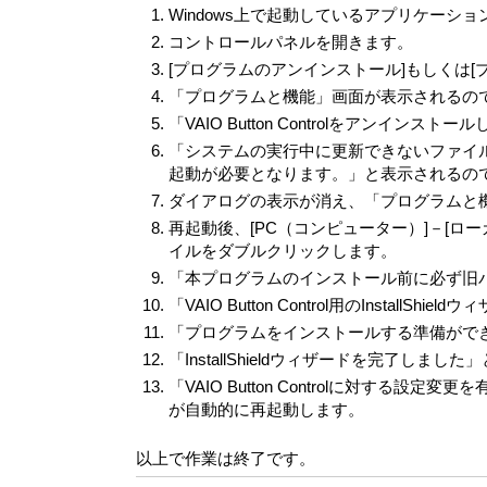
Windows上で起動しているアプリケーシ
コントロールパネルを開きます。
[プログラムのアンインストール]もしくは[
「プログラムと機能」画面が表示されるので、[VA
「VAIO Button Controlをアンイ
「システムの実行中に更新できないファイ
起動が必要となります。」と表示されるので
ダイアログの表示が消え、「プログラムと機能」
再起動後、[PC（コンピューター）]－[ローカ
イルをダブルクリックします。
「本プログラムのインストール前に必ず旧バージ
「VAIO Button Control用のInsta
「プログラムをインストールする準備ができ
「InstallShieldウィザードを完了しま
「VAIO Button Controlに対
が自動的に再起動します。
以上で作業は終了です。