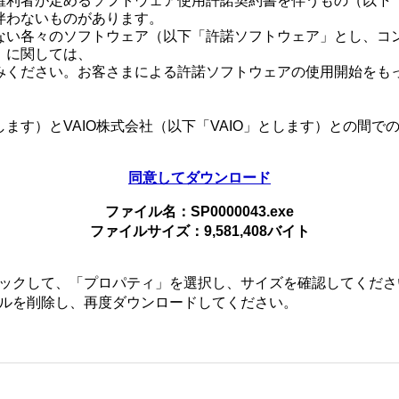
権利者が定めるソフトウェア使用許諾契約書を伴うもの（以下
伴わないものがあります。
ない各々のソフトウェア（以下「許諾ソフトウェア」とし、コ
）に関しては、
みください。お客さまによる許諾ソフトウェアの使用開始をも
ます）とVAIO株式会社（以下「VAIO」とします）との間
同意してダウンロード
法並びに著作者の権利およびこれに隣接する権利に関する諸条
ファイル名：SP0000043.exe
の条件に従いVAIOからお客さまに対して使用許諾されるも
ファイルサイズ：9,581,408バイト
ックして、「プロパティ」を選択し、サイズを確認してくださ
的な使用権をお客さまに許諾します。
ルを削除し、再度ダウンロードしてください。
アの使用権とは、本製品においてのみ、お客さまが許諾ソフト
、お客さまは、許諾ソフトウェアの全部または一部を複製、複
されているシステムリカバリーメディア、アプリケーションリ
せてリカバリーメディアとします）は、本製品に同梱されお客
ェアが何らかの理由で使用不能となった場合に、本製品から当