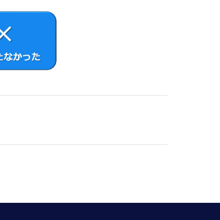
ものまたはその派生物であり、かつ②本契約の
コードの形式で開示または頒布する義務、対象
NU General Public License
スされているソフトウェアを含むがこれに限らない。）（以下「オ
その他VAIOの指定するサイトをご確認くださ
ライセンス条件が適用されます。
ソースコード解析作業を行ってはならないもの
さまは、別途VAIOが付属ドキュメント等で
用しないものとします。
ってはならないものとします。
は覆い隠すことはできません。
タファイルを作成する場合があります。この場