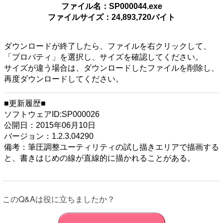
ファイル名：SP000044.exe
フトウェア、媒体、マニュアルなどの関連書類および電子文
ファイルサイズ：24,893,720バイト
書を含みます）に関しては、
下記のソフトウェア使用許諾契約書をお読みください。お客
さまによる許諾ソフトウェアの使用開始をもって、下記のソ
ダウンロードが終了したら、ファイルを右クリックして、
フトウェア使用許諾契約書にご同意いただいたものとしま
「プロパティ」を選択し、サイズを確認してください。
す。
サイズが違う場合は、ダウンロードしたファイルを削除し、
本契約は、お客さま（以下「お客さま」とします）とVAIO
再度ダウンロードしてください。
株式会社（以下「VAIO」とします）との間での許諾ソフト
ウェアの使用権の許諾に関する条件を定めるものです。
■更新履歴■
ソフトウェアID:SP000026
第1条 （総則）
公開日：2015年06月10日
許諾ソフトウェアは、日本国内外の著作権法並びに著作者の
バージョン：1.2.3.04290
権利およびこれに隣接する権利に関する諸条約その他知的財
備考：筆圧調整ユーティリティの試し描きエリアで描画する
産権に関する法令によって保護されています。許諾ソフトウ
と、書きはじめの線が直線的に描かれることがある。
ェアは、本契約の条件に従いVAIOからお客さまに対して使
用許諾されるもので、許諾ソフトウェアの著作権等の知的財
産権はお客さまに移転いたしません。
このQ&Aは役に立ちましたか？
第2条 （使用権）
VAIOは、許諾ソフトウェアの非独占的な使用権をお客