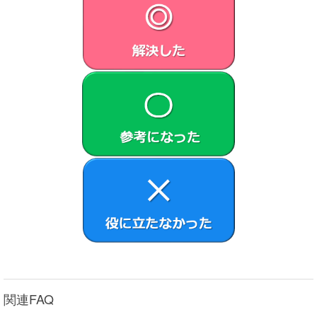
さまに許諾します。
本契約によって生ずる許諾ソフトウェアの使用権とは、
本製品においてのみ、お客さまが許諾ソフトウェア1部
を使用する権利をいいます。
本契約に別途の定めのある場合を除き、お客さまは、許
諾ソフトウェアの全部または一部を複製、複写したり、
これに対する修正、追加等の改変をすることができませ
ん。本製品に同梱されているシステムリカバリーメディ
ア、アプリケーションリカバリーメディアまたは、お客
さまが作成したシステムリカバリーメディア（以下併せ
てリカバリーメディアとします）は、本製品に同梱され
お客さまがインストールした、または本製品にプリイン
ストールされていた許諾ソフトウェアが何らかの理由で
使用不能となった場合に、本製品から当該許諾ソフトウ
ェアを削除のうえ、許諾ソフトウェアを本製品に再イン
ストールするためにのみ使用することができるものとし
ます。
第3条 （オープンソース）
対象外ソフトウェアには、①ソースコードの形式でまた
関連FAQ
は無償で公に入手可能なソフトウェアを含むものまたは