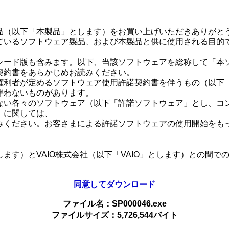
品（以下「本製品」とします）をお買い上げいただきありがと
ているソフトウェア製品、および本製品と供に使用される目的
レード版も含みます。以下、当該ソフトウェアを総称して「本
契約書をあらかじめお読みください。
権利者が定めるソフトウェア使用許諾契約書を伴うもの（以下
伴わないものがあります。
ない各々のソフトウェア（以下「許諾ソフトウェア」とし、コ
）に関しては、
みください。お客さまによる許諾ソフトウェアの使用開始をも
ます）とVAIO株式会社（以下「VAIO」とします）との間
同意してダウンロード
法並びに著作者の権利およびこれに隣接する権利に関する諸条
ファイル名：SP000046.exe
の条件に従いVAIOからお客さまに対して使用許諾されるも
ファイルサイズ：5,726,544バイト