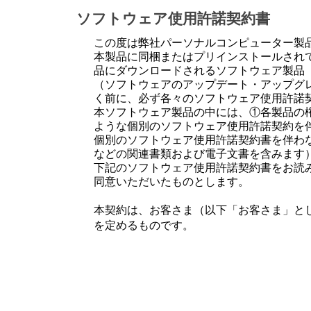
ソフトウェア使用許諾契約書
この度は弊社パーソナルコンピューター製
本製品に同梱またはプリインストールされ
品にダウンロードされるソフトウェア製品
（ソフトウェアのアップデート・アップグ
く前に、必ず各々のソフトウェア使用許諾
本ソフトウェア製品の中には、①各製品の
ような個別のソフトウェア使用許諾契約を
個別のソフトウェア使用許諾契約書を伴わ
などの関連書類および電子文書を含みます
下記のソフトウェア使用許諾契約書をお読
同意いただいたものとします。
本契約は、お客さま（以下「お客さま」とし
を定めるものです。
第1条 （総則）
許諾ソフトウェアは、日本国内外の著作権
されています。許諾ソフトウェアは、本契約
はお客さまに移転いたしません。