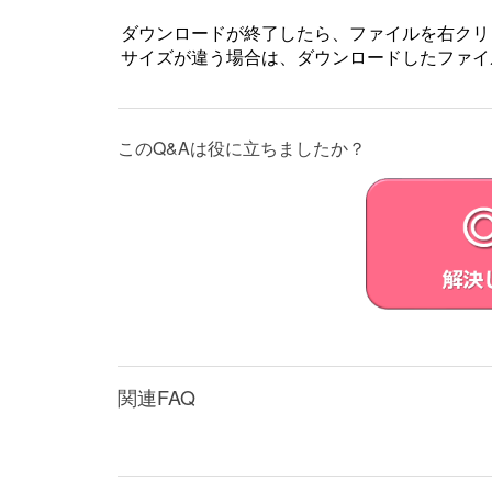
第2条 （使用権）
ダウンロードが終了したら、ファイルを右クリ
VAIOは、許諾ソフトウェアの非独占
サイズが違う場合は、ダウンロードしたファイ
本契約によって生ずる許諾ソフトウェ
本契約に別途の定めのある場合を除き
することができません。本製品に同梱
このQ&Aは役に立ちましたか？
システムリカバリーメディア（以下併
インストールされていた許諾ソフトウ
ウェアを本製品に再インストールする
第3条 （オープンソース）
対象外ソフトウェアには、①ソースコ
規定と異なる定めの適用を受けるソフ
となるソフトウェアを任意の第三者に対して自
(GPL) やGNU Lesser/Library
ープンソースソフトウェア」とします
VAIOが開示するオープンソースソフ
関連FAQ
い。
オープンソースソフトウェアには、そ
第4条（権利の制限）
お客さまは、許諾ソフトウェアに関し