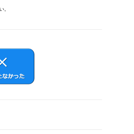
い。
ウェア1部を使用する権利をいいます。
写したり、これに対する修正、追加等の改変を
カバリーメディアまたは、お客さまが作成した
さまがインストールした、または本製品にプリ
該許諾ソフトウェアを削除のうえ、許諾ソフト
ものまたはその派生物であり、かつ②本契約の
コードの形式で開示または頒布する義務、対象
NU General Public License
スされているソフトウェアを含むがこれに限らない。）（以下「オ
その他VAIOの指定するサイトをご確認くださ
ライセンス条件が適用されます。
ソースコード解析作業を行ってはならないもの