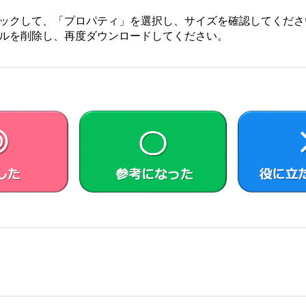
ックして、「プロパティ」を選択し、サイズを確認してくださ
的な使用権をお客さまに許諾します。
ルを削除し、再度ダウンロードしてください。
アの使用権とは、本製品においてのみ、お客さまが許諾ソフト
、お客さまは、許諾ソフトウェアの全部または一部を複製、複
されているシステムリカバリーメディア、アプリケーションリ
せてリカバリーメディアとします）は、本製品に同梱されお客
ェアが何らかの理由で使用不能となった場合に、本製品から当
ためにのみ使用することができるものとします。
ードの形式でまたは無償で公に入手可能なソフトウェアを含む
トウェア（対象となるソフトウェアおよびその派生物をソース
由に使用許諾させる義務等を含むがこれに限られない。また、これにはG
 General Public License (LGPL) に基づいてライセン
）が含まれることがあります。
トウェアのソースコードは、
https://vaio.com/opensource/
または
れぞれのオープンソースソフトウェアについて指定されている
リバースエンジニアリング、逆アセンブル、逆コンパイル等の