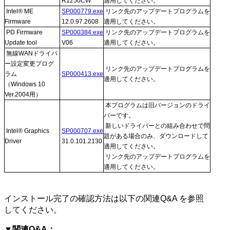
R1250CW
適用してください。
Intel® ME
SP000779.exe
リンク先のアップデートプログラムを
Firmware
12.0.97.2608
適用してください。
PD Firmware
SP000384.exe
リンク先のアップデートプログラムを
Update tool
V06
適用してください。
無線WANドライバ
ー設定変更プログ
リンク先のアップデートプログラムを
ラム
SP000413.exe
適用してください。
（Windows 10
Ver.2004用）
本プログラムは旧バージョンのドライ
バーです。
新しいドライバーとの組み合わせで問
Intel® Graphics
SP000707.exe
題がある場合のみ、ダウンロードして
Driver
31.0.101.2130
適用してください。
リンク先のアップデートプログラムを
適用してください。
インストール完了の確認方法は以下の関連Q&A を参照
してください。
▼関連Q&A：