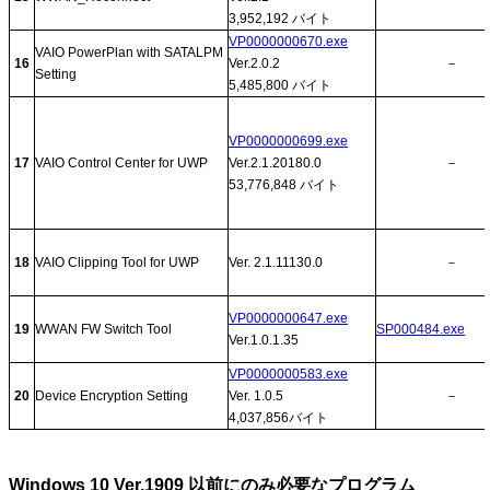
3,952,192 バイト
VP0000000670.exe
VAIO PowerPlan with SATALPM
16
Ver.2.0.2
－
Setting
5,485,800 バイト
VP0000000699.exe
17
VAIO Control Center for UWP
Ver.2.1.20180.0
－
53,776,848 バイト
18
VAIO Clipping Tool for UWP
Ver. 2.1.11130.0
－
VP0000000647.exe
19
WWAN FW Switch Tool
SP000484.exe
Ver.1.0.1.35
VP0000000583.exe
20
Device Encryption Setting
Ver. 1.0.5
－
4,037,856バイト
Windows 10 Ver.1909 以前にのみ必要なプログラム