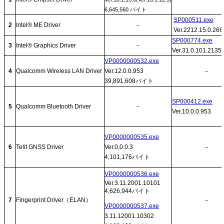
6,645,560 バイト
SP000511.exe
2
Intel® ME Driver
－
Ver.2212.15.0.266
SP000774.exe
3
Intel® Graphics Driver
－
Ver.31.0.101.2135
VP0000000532.exe
4
Qualcomm Wireless LAN Driver
Ver.12.0.0.953
－
39,891,608バイト
SP000412.exe
5
Qualcomm Bluetooth Driver
－
Ver.10.0.0.953
VP0000000535.exe
6
Telit GNSS Driver
Ver.0.0.0.3
－
4,101,176バイト
VP0000000536.exe
Ver.3.11.2001.10101
4,626,944バイト
7
Fingerprint Driver（ELAN）
－
VP0000000537.exe
3.11.12001.10302