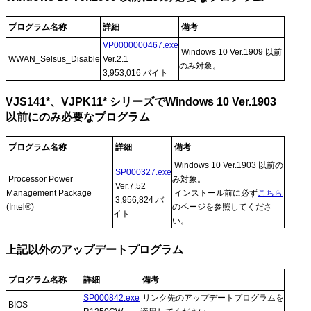
プログラム名称
詳細
備考
VP0000000467.exe
Windows 10 Ver.1909 以前
WWAN_Selsus_Disable
Ver.2.1
のみ対象。
3,953,016 バイト
VJS141*、VJPK11* シリーズでWindows 10 Ver.1903
以前にのみ必要なプログラム
プログラム名称
詳細
備考
Windows 10 Ver.1903 以前の
SP000327.exe
Processor Power
み対象。
Ver.7.52
Management Package
インストール前に必ず
こちら
3,956,824 バ
(Intel®)
のページを参照してくださ
イト
い。
上記以外のアップデートプログラム
プログラム名称
詳細
備考
SP000842.exe
リンク先のアップデートプログラムを
BIOS