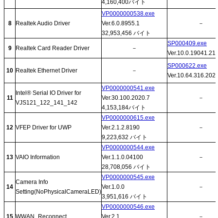
4,160,400バイト
VP0000000538.exe
8
Realtek Audio Driver
Ver.6.0.8955.1
－
32,953,456 バイト
SP000409.exe
9
Realtek Card Reader Driver
－
Ver.10.0.19041.21
SP000622.exe
10
Realtek Ethernet Driver
－
Ver.10.64.316.202
VP0000000541.exe
Intel® Serial IO Driver for
11
Ver.30.100.2020.7
－
VJS121_122_141_142
4,153,184バイト
VP0000000615.exe
12
VFEP Driver for UWP
Ver.2.1.2.8190
－
9,223,632 バイト
VP0000000544.exe
13
VAIO Information
Ver.1.1.0.04100
－
28,708,056 バイト
VP0000000545.exe
Camera Info
14
Ver.1.0.0
－
Setting(NoPhysicalCameraLED)
3,951,616 バイト
VP0000000546.exe
15
WWAN_Reconnect
Ver.2.1
－