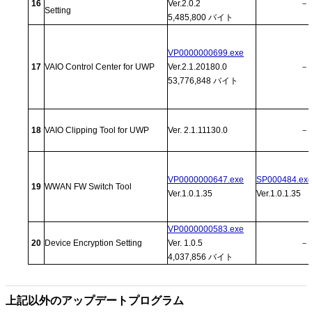
16
Ver.2.0.2
－
Setting
5,485,800 バイト
VP0000000699.exe
17
VAIO Control Center for UWP
Ver.2.1.20180.0
－
53,776,848 バイト
18
VAIO Clipping Tool for UWP
Ver. 2.1.11130.0
－
VP0000000647.exe
SP000484.ex
19
WWAN FW Switch Tool
Ver.1.0.1.35
Ver.1.0.1.35
VP0000000583.exe
20
Device Encryption Setting
Ver. 1.0.5
－
4,037,856 バイト
上記以外のアップデートプログラム