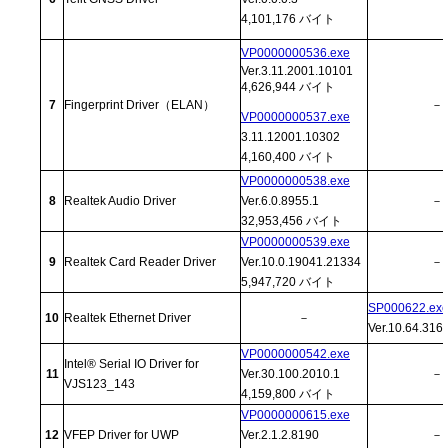
4,101,176 バイト
VP0000000536.exe
Ver.3.11.2001.10101
4,626,944 バイト
7
Fingerprint Driver（ELAN）
－
VP0000000537.exe
3.11.12001.10302
4,160,400 バイト
VP0000000538.exe
8
Realtek Audio Driver
Ver.6.0.8955.1
－
32,953,456 バイト
VP0000000539.exe
9
Realtek Card Reader Driver
Ver.10.0.19041.21334
－
5,947,720 バイト
SP000622.ex
10
Realtek Ethernet Driver
－
Ver.10.64.316
VP0000000542.exe
Intel® Serial IO Driver for
11
Ver.30.100.2010.1
－
VJS123_143
4,159,800 バイト
VP0000000615.exe
12
VFEP Driver for UWP
Ver.2.1.2.8190
－