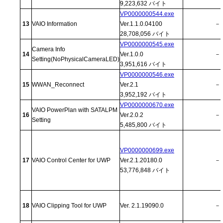
9,223,632 バイト
VP0000000544.exe
13
VAIO Information
Ver.1.1.0.04100
－
28,708,056 バイト
VP0000000545.exe
Camera Info
14
Ver.1.0.0
－
Setting(NoPhysicalCameraLED)
3,951,616 バイト
VP0000000546.exe
15
WWAN_Reconnect
Ver.2.1
－
3,952,192 バイト
VP0000000670.exe
VAIO PowerPlan with SATALPM
16
Ver.2.0.2
－
Setting
5,485,800 バイト
VP0000000699.exe
17
VAIO Control Center for UWP
Ver.2.1.20180.0
－
53,776,848 バイト
18
VAIO Clipping Tool for UWP
Ver. 2.1.19090.0
－