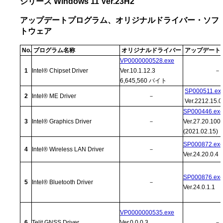
シリーズ Windows 11 Ver.23H2
アップデートプログラム、オリジナルドライバー・ソフ
トウェア
No.
プログラム名称
オリジナルドライバー
アップデート
VP0000000528.exe
1
Intel® Chipset Driver
Ver.10.1.12.3
－
6,645,560 バイト
SP000511.ex
2
Intel® ME Driver
－
Ver.2212.15.0
SP000446.ex
3
Intel® Graphics Driver
－
Ver.27.20.100
(2021.02.15)
SP000872.ex
4
Intel® Wireless LAN Driver
－
Ver.24.20.0.4
SP000876.ex
5
Intel® Bluetooth Driver
－
Ver.24.0.1.1
VP0000000535.exe
6
Telit GNSS Driver
Ver.0.0.0.3
－