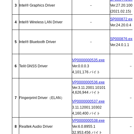
3
Intel® Graphics Driver
－
Ver.27.20.100
(2021.02.15)
SP000872.ex
4
Intel® Wireless LAN Driver
－
Ver.24.20.0.4
SP000876.ex
5
Intel® Bluetooth Driver
－
Ver.24.0.1.1
VP0000000535.exe
6
Telit GNSS Driver
Ver.0.0.0.3
－
4,101,176 バイト
VP0000000536.exe
Ver.3.11.2001.10101
4,626,944 バイト
7
Fingerprint Driver（ELAN）
－
VP0000000537.exe
3.11.12001.10302
4,160,400 バイト
VP0000000538.exe
8
Realtek Audio Driver
Ver.6.0.8955.1
－
32,953,456 バイト