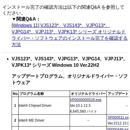
インストール完了の確認方法は以下の関連Q&A を参照して
ください。
▼関連Q&A：
[Windows 11] VJS123*、VJS143*、VJPG13*、
VJPG14*、VJPJ13*、VJPK13* シリーズ オリジナルド
ライバー・ソフトウェアのインストール完了を確認する
方法
VJS123*、VJS143*、VJPG13*、VJPG14、VJPJ13*、
VJPK13* シリーズ Windows 10 Ver.22H2
アップデートプログラム、オリジナルドライバー・ソフ
トウェア
No.
プログラム名称
オリジナルドライバー
アップデート
VP0000000528.exe
1
Intel® Chipset Driver
Ver.10.1.12.3
－
6,645,560 バイト
SP000511.ex
2
Intel® ME Driver
－
Ver.2212.15.0
SP000446.ex