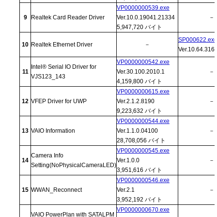
VP0000000539.exe
9
Realtek Card Reader Driver
Ver.10.0.19041.21334
－
5,947,720 バイト
SP000622.ex
10
Realtek Ethernet Driver
－
Ver.10.64.316
VP0000000542.exe
Intel® Serial IO Driver for
11
Ver.30.100.2010.1
－
VJS123_143
4,159,800 バイト
VP0000000615.exe
12
VFEP Driver for UWP
Ver.2.1.2.8190
－
9,223,632 バイト
VP0000000544.exe
13
VAIO Information
Ver.1.1.0.04100
－
28,708,056 バイト
VP0000000545.exe
Camera Info
14
Ver.1.0.0
－
Setting(NoPhysicalCameraLED)
3,951,616 バイト
VP0000000546.exe
15
WWAN_Reconnect
Ver.2.1
－
3,952,192 バイト
VP0000000670.exe
VAIO PowerPlan with SATALPM