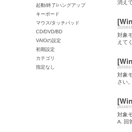
消えて
起動/終了/ハングアップ
キーボード
[W
マウス/タッチパッド
2025/01
CD/DVD/BD
対象モ
VAIOの設定
えて
初期設定
カテゴリ
[W
指定なし
2025/01
対象モ
さい
[W
2024/07
対象モ
A. 