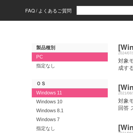
FAQ / よくあるご質問
[W
製品種別
2024/07
PC
対象モ
指定なし
成す
ＯＳ
[W
Windows 11
2021/08
対象モ
Windows 10
回答
Windows 8.1
Windows 7
[W
指定なし