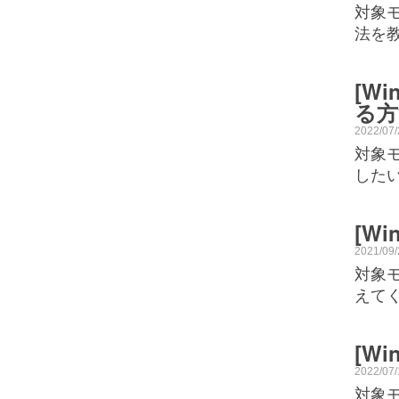
対象モ
法を
[W
る方
2022/07
対象モ
した
[W
2021/09
対象モ
えてく
[W
2022/07
対象モ