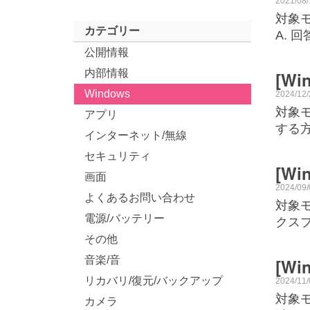
2021/08
対象モ
カテゴリー
A. 
公開情報
内部情報
[Wi
Windows
2024/12
対象モ
アプリ
する方
インターネット/無線
セキュリティ
[W
画面
2024/09
よくあるお問い合わせ
対象モ
電源/バッテリー
クス
その他
音楽/音
[W
リカバリ/復元/バックアップ
2024/11
対象モ
カメラ